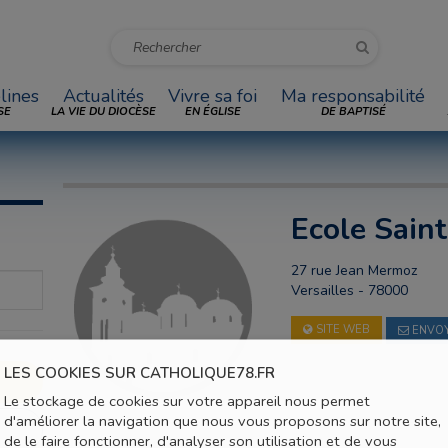
lines
Actualités
Vivre sa foi
Ma responsabilité
SE
LA VIE DU DIOCÈSE
EN ÉGLISE
DE BAPTISÉ
Ecole Sain
27 rue Jean Mermoz
Versailles - 78000
SITE WEB
ENVOY
LES COOKIES SUR CATHOLIQUE78.FR
Le stockage de cookies sur votre appareil nous permet
d'améliorer la navigation que nous vous proposons sur notre site,
de le faire fonctionner, d'analyser son utilisation et de vous