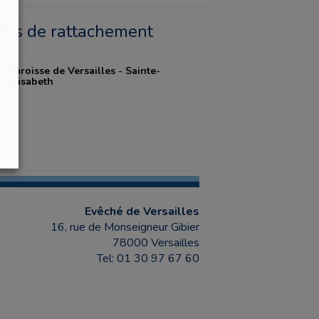
ités de rattachement
Paroisse de Versailles - Sainte-
Elisabeth
Evêché de Versailles
16, rue de Monseigneur Gibier
78000 Versailles
Tel: 01 30 97 67 60