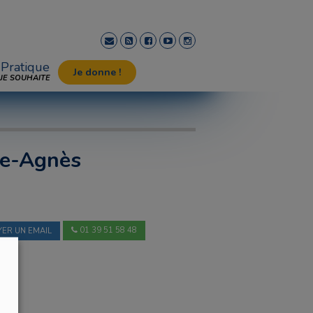
Pratique
Je donne !
JE SOUHAITE
te-Agnès
01 39 51 58 48
ER UN EMAIL