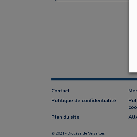
Contact
Men
Politique de confidentialité
Pol
coo
Plan du site
All
© 2021 - Diocèse de Versailles