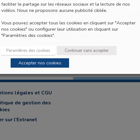
faciliter le partage sur les réseaux sociaux et la lecture de nos
vidéos. Nous ne proposons aucune publicité ciblée.
Nominations
Ent
Vous pouvez accepter tous les cookies en cliquant sur "Accepter
nos cookies" ou configurer leur utilisation en cliquant sur
P. Jean-Yves COEROLI
"Paramètres des cookies".
Prêtre référent pour l'établissement
d'enseignement catholique Sainte Agnès
de Versailles
Paramètres des cookies
Continuer sans accepter
Accepter nos cookies
tions légales et CGU
itique de gestion des
kies
er sur l’Extranet