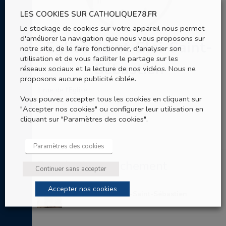
LES COOKIES SUR CATHOLIQUE78.FR
Le stockage de cookies sur votre appareil nous permet
d'améliorer la navigation que nous vous proposons sur
Eglise Saint-Eloi-Saint-
notre site, de le faire fonctionner, d'analyser son
utilisation et de vous faciliter le partage sur les
Sébastien
réseaux sociaux et la lecture de nos vidéos. Nous ne
proposons aucune publicité ciblée.
1 rue de l'Eglise
Vous pouvez accepter tous les cookies en cliquant sur
Le Perray-en-Yvelines
"Accepter nos cookies" ou configurer leur utilisation en
cliquant sur "Paramètres des cookies".
Paramètres des cookies
Entités de rattachement
Continuer sans accepter
Accepter nos cookies
Paroisse Saint-Eloi-Saint-Sébastien