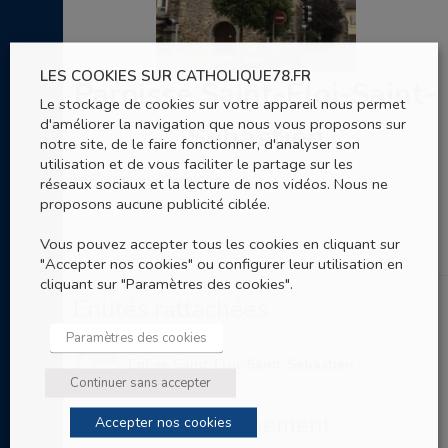
LES COOKIES SUR CATHOLIQUE78.FR
Paroisse Saint-Eloi-Saint-
Le stockage de cookies sur votre appareil nous permet
d'améliorer la navigation que nous vous proposons sur
Sébastien
notre site, de le faire fonctionner, d'analyser son
utilisation et de vous faciliter le partage sur les
Le Perray-en-Yvelines
réseaux sociaux et la lecture de nos vidéos. Nous ne
proposons aucune publicité ciblée.
Vous pouvez accepter tous les cookies en cliquant sur
"Accepter nos cookies" ou configurer leur utilisation en
cliquant sur "Paramètres des cookies".
Entités rattachées
Paramètres des cookies
Eglise Saint-Eloi-Saint-Sébastien
Continuer sans accepter
Entités de rattachement
Accepter nos cookies