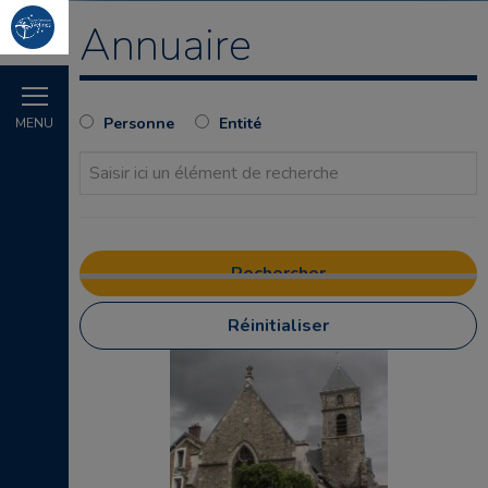
Annuaire
Personne
Entité
MENU
Réinitialiser