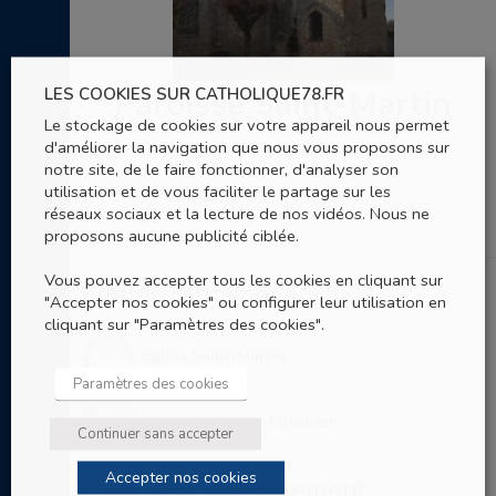
LES COOKIES SUR CATHOLIQUE78.FR
Paroisse Saint-Martin
Le stockage de cookies sur votre appareil nous permet
d'améliorer la navigation que nous vous proposons sur
Follainville-Dennemont
notre site, de le faire fonctionner, d'analyser son
utilisation et de vous faciliter le partage sur les
réseaux sociaux et la lecture de nos vidéos. Nous ne
proposons aucune publicité ciblée.
Vous pouvez accepter tous les cookies en cliquant sur
Entités rattachées
"Accepter nos cookies" ou configurer leur utilisation en
cliquant sur "Paramètres des cookies".
Eglise Saint-Martin
Paramètres des cookies
Chapelle Sainte-Elisabeth
Continuer sans accepter
Accepter nos cookies
Entités de rattachement