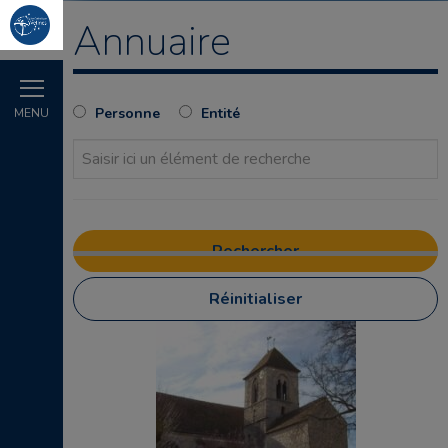
Annuaire
Personne
Entité
MENU
Réinitialiser