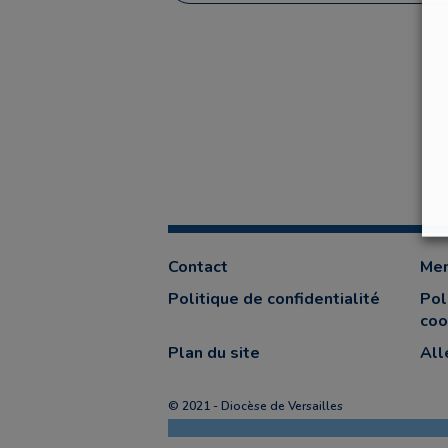
Contact
Men
Politique de confidentialité
Pol
coo
Plan du site
All
© 2021 - Diocèse de Versailles