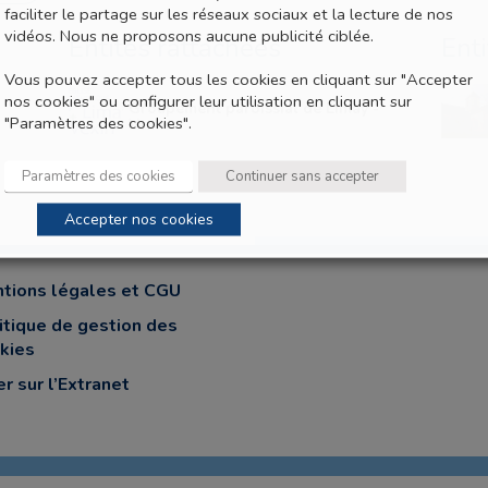
faciliter le partage sur les réseaux sociaux et la lecture de nos
vidéos. Nous ne proposons aucune publicité ciblée.
Entités rattachées
Ent
Vous pouvez accepter tous les cookies en cliquant sur "Accepter
nos cookies" ou configurer leur utilisation en cliquant sur
Groupement paroissial de Limay -
"Paramètres des cookies".
Vexin
Paramètres des cookies
Continuer sans accepter
Accepter nos cookies
tions légales et CGU
itique de gestion des
kies
er sur l’Extranet