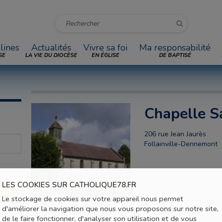
lines
Actualités
Vivre sa foi
Ma responsabilité
SE
LA VIE DU DIOCÈSE
EN ÉGLISE
DE BAPTISÉ
Chapelle S
206 rue Jean Jaurès
Follainville-Dennemont
LES COOKIES SUR CATHOLIQUE78.FR
Le stockage de cookies sur votre appareil nous permet
d'améliorer la navigation que nous vous proposons sur notre site,
de le faire fonctionner, d'analyser son utilisation et de vous