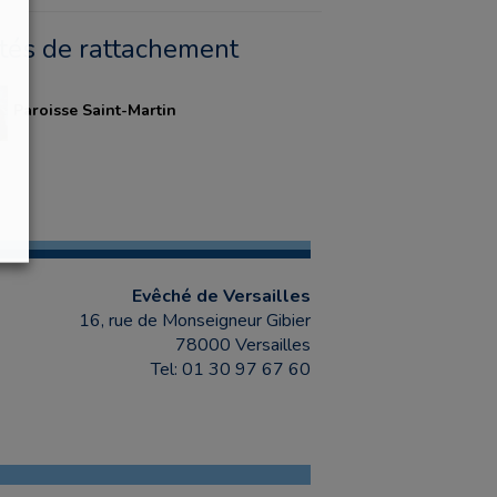
ités de rattachement
Paroisse Saint-Martin
Evêché de Versailles
16, rue de Monseigneur Gibier
78000 Versailles
Tel: 01 30 97 67 60