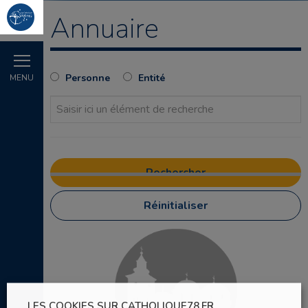
Annuaire
Personne
Entité
MENU
Réinitialiser
LES COOKIES SUR CATHOLIQUE78.FR