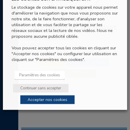
Le stockage de cookies sur votre appareil nous permet
d'améliorer la navigation que nous vous proposons sur
notre site, de le faire fonctionner, d'analyser son
utilisation et de vous faciliter le partage sur les
Archevêché de Rabat
réseaux sociaux et la lecture de nos vidéos. Nous ne
proposons aucune publicité ciblée.
1 rue Hadj Mohammed Riffai
BP 258 RP
Vous pouvez accepter tous les cookies en cliquant sur
Rabat
"Accepter nos cookies" ou configurer leur utilisation en
cliquant sur "Paramètres des cookies".
SITE WEB
ENVOYER UN EMAIL
00 212 5 37 70 92 39
Paramètres des cookies
Continuer sans accepter
Accepter nos cookies