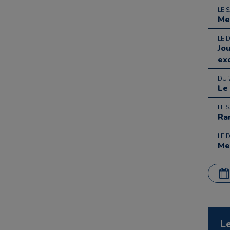
LE 
Me
LE 
Jo
ex
DU 
Le
LE 
Ra
LE 
Me
L