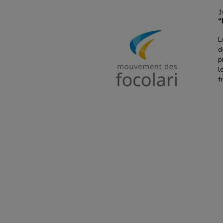
1
“
L
d
p
l
f