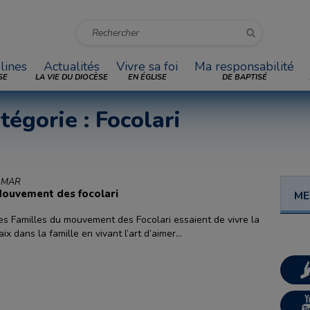
lines
Actualités
Vivre sa foi
Ma responsabilité
SE
LA VIE DU DIOCÈSE
EN ÉGLISE
DE BAPTISÉ
tégorie : Focolari
 MAR
ouvement des focolari
ME
es Familles du mouvement des Focolari essaient de vivre la
aix dans la famille en vivant l’art d’aimer...