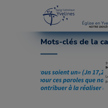
Église en Yve
NOTRE DIOCÈ
Mots-clés de la ca
9
M
L
p