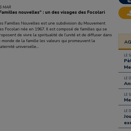
6 MAR
Familles nouvelles” : un des visages des Focolari
es Familles Nouvelles est une subdivision du Mouvement
es Focolari née en 1967. Il est composé de familles qui se
roposent de vivre la spiritualité de l’unité et de diffuser dans
e monde de la famille les valeurs qui promeuvent la
A
raternité universelle...
LE 
Pè
Me
LE 
An
LE 
Me
LE 
Jo
ex