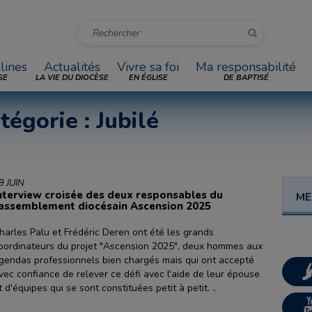
lines
Actualités
Vivre sa foi
Ma responsabilité
SE
LA VIE DU DIOCÈSE
EN ÉGLISE
DE BAPTISÉ
tégorie : Jubilé
9 JUIN
nterview croisée des deux responsables du
ME
assemblement diocésain Ascension 2025
harles Palu et Frédéric Deren ont été les grands
oordinateurs du projet "Ascension 2025", deux hommes aux
gendas professionnels bien chargés mais qui ont accepté
vec confiance de relever ce défi avec l'aide de leur épouse
t d'équipes qui se sont constituées petit à petit. ..