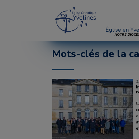
Église en Yve
NOTRE DIOCÈ
Mots-clés de la ca
1
I
r
C
c
a
a
e