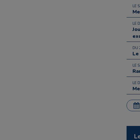
LE 
Me
LE 
Jo
ex
DU 
Le
LE 
Ra
LE 
Me
L