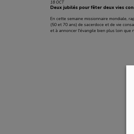
18 OCT
Deux jubilés pour fêter deux vies co
En cette semaine missionnaire mondiale, rap
(50 et 70 ans) de sacerdoce et de vie consa
et à annoncer l'évangile bien plus loin que no