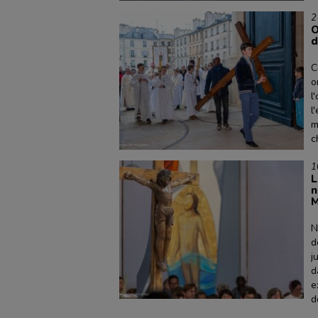
2
O
d
C
o
l
l
m
c
1
L
n
M
N
d
j
d
e
d