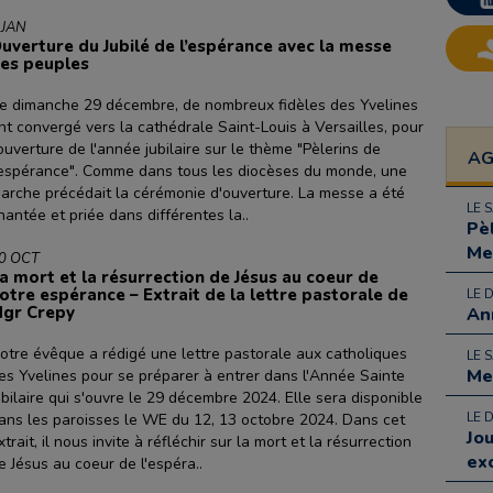
 JAN
uverture du Jubilé de l’espérance avec la messe
es peuples
e dimanche 29 décembre, de nombreux fidèles des Yvelines
nt convergé vers la cathédrale Saint-Louis à Versailles, pour
'ouverture de l'année jubilaire sur le thème "Pèlerins de
A
'espérance". Comme dans tous les diocèses du monde, une
arche précédait la cérémonie d'ouverture. La messe a été
LE 
hantée et priée dans différentes la..
Pè
Me
0 OCT
a mort et la résurrection de Jésus au coeur de
otre espérance – Extrait de la lettre pastorale de
LE 
gr Crepy
An
otre évêque a rédigé une lettre pastorale aux catholiques
LE 
Me
es Yvelines pour se préparer à entrer dans l'Année Sainte
ubilaire qui s'ouvre le 29 décembre 2024. Elle sera disponible
LE 
ans les paroisses le WE du 12, 13 octobre 2024. Dans cet
Jo
xtrait, il nous invite à réfléchir sur la mort et la résurrection
ex
e Jésus au coeur de l'espéra..