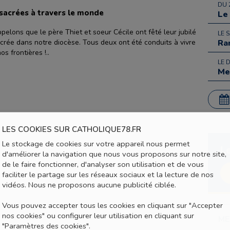
DU 
nsacrées à travers le monde
Le
pelons que le père Thiet et soeur Cécile ont fêté leur jubilé
LE 
crée dans notre diocèse. Tous deux ont été conduits à vivre
Ra
s frontières !..
LE 
Me
LES COOKIES SUR CATHOLIQUE78.FR
Le stockage de cookies sur votre appareil nous permet
L
d'améliorer la navigation que nous vous proposons sur notre site,
de le faire fonctionner, d'analyser son utilisation et de vous
faciliter le partage sur les réseaux sociaux et la lecture de nos
vidéos. Nous ne proposons aucune publicité ciblée.
Vous pouvez accepter tous les cookies en cliquant sur "Accepter
nos cookies" ou configurer leur utilisation en cliquant sur
ME
"Paramètres des cookies".