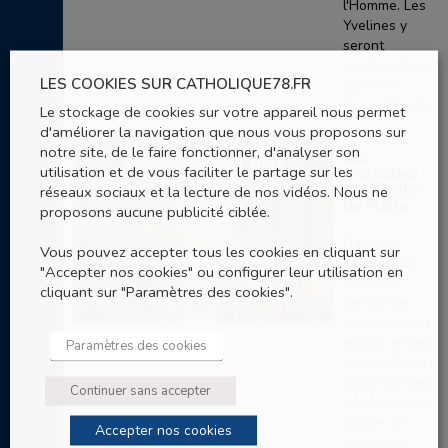
l'Homme. Les
Yvelines y
seront
représentées
LES COOKIES SUR CATHOLIQUE78.FR
par ATD
Quart-Monde...
Le stockage de cookies sur votre appareil nous permet
d'améliorer la navigation que nous vous proposons sur
6 NOV
notre site, de le faire fonctionner, d'analyser son
Les
utilisation et de vous faciliter le partage sur les
maraudes
de l’Ordre
réseaux sociaux et la lecture de nos vidéos. Nous ne
de Malte
proposons aucune publicité ciblée.
Dans les
Vous pouvez accepter tous les cookies en cliquant sur
Yvelines, la
"Accepter nos cookies" ou configurer leur utilisation en
moitié du
cliquant sur "Paramètres des cookies".
service de
maraudes est
réalisé en lien
Paramètres des cookies
avec le SAMU
social par des
Continuer sans accepter
bénévoles de
l'Ordre de
Accepter nos cookies
Malte. Un