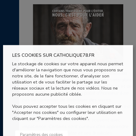
LES COOKIES SUR CATHOLIQUE78.FR
Le stockage de cookies sur votre appareil nous permet
d'améliorer la navigation que nous vous proposons sur
Avec le véhicule de l’Ordre de Malte, des thermos
notre site, de le faire fonctionner, d'analyser son
et de l’eau,l’équipe part à la rencontre des sans-abris.
utilisation et de vous faciliter le partage sur les
“
Ils apprécient beaucoup les bols de nouilles et de
réseaux sociaux et la lecture de nos vidéos. Nous ne
pouvoir discuter. On met un point d’honneur à ne
proposons aucune publicité ciblée.
pas se contenter de distribuer des vivres,
Vous pouvez accepter tous les cookies en cliquant sur
couvertures ou des vêtements. Le réconfort n’est
"Accepter nos cookies" ou configurer leur utilisation en
pas simplement matériel, le contact est aussi
cliquant sur "Paramètres des cookies".
important et ils nous attendent souvent avec
impatience. Certains sont curieux d’en apprendre
plus sur l’Ordre de Malte et ses 9 siècles
Paramètres des cookies