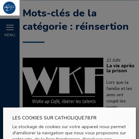
Mots-clés de la
catégorie : réinsertion
MENU
21 JUIN
La vie après
la prison
Lors que la
famille et les
amis ont
coupé les
ponts,
comment faire
LES COOKIES SUR CATHOLIQUE78.FR
pour retrouver
des repères,
Le stockage de cookies sur votre appareil nous permet
une vie
d'améliorer la navigation que nous vous proposons sur
sociale, un
notre site, de le faire fonctionner, d'analyser son