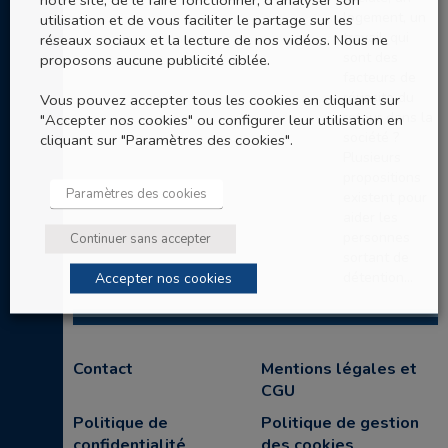
logement, un
utilisation et de vous faciliter le partage sur les
travail, qui
réseaux sociaux et la lecture de nos vidéos. Nous ne
sont des
proposons aucune publicité ciblée.
facteurs de
réussite du
Vous pouvez accepter tous les cookies en cliquant sur
retour dans la
"Accepter nos cookies" ou configurer leur utilisation en
société ?
cliquant sur "Paramètres des cookies".
Plusieurs
propositions
Paramètres des cookies
existent pour
aider les
personnes
Continuer sans accepter
sortant de
Accepter nos cookies
détention...
Contact
Mentions légales et
CGU
Politique de
Politique de gestion
confidentialité
des cookies