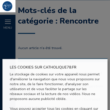
Mots-clés de la
catégorie : Rencontre
MENU
Aucun article n'a été trouvé.
LES COOKIES SUR CATHOLIQUE78.FR
Contact
Mentions légales et
Le stockage de cookies sur votre appareil nous permet
CGU
d'améliorer la navigation que nous vous proposons sur
notre site, de le faire fonctionner, d'analyser son
Politique de
Politique de gestion
utilisation et de vous faciliter le partage sur les
confidentialité
des cookies
réseaux sociaux et la lecture de nos vidéos. Nous ne
proposons aucune publicité ciblée.
Plan du site
Aller sur l’Extranet
Evêché de Versailles
Vous pouvez accepter tous les cookies en cliquant sur