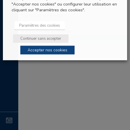
16, rue de Monseigneur Gibier
"Accepter nos cookies" ou configurer leur utilisation en
78000 Versailles
cliquant sur "Paramètres des cookies".
Tel: 01 30 97 67 60
Paramètres des cookies
© 2021 - Diocèse de Versailles
Continuer sans accepter
Accepter nos cookies
4
au
4