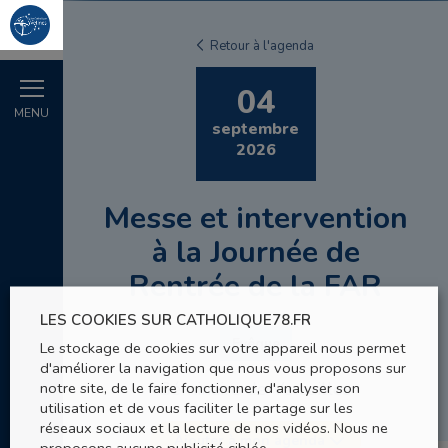
Retour à l'agenda
04
MENU
septembre
2026
Messe et intervention
à la Journée de
Rentrée de la FAR
LES COOKIES SUR CATHOLIQUE78.FR
Evêque
Le stockage de cookies sur votre appareil nous permet
d'améliorer la navigation que nous vous proposons sur
Séminaire de Versailles
notre site, de le faire fonctionner, d'analyser son
utilisation et de vous faciliter le partage sur les
réseaux sociaux et la lecture de nos vidéos. Nous ne
Ajouter à mon agenda
proposons aucune publicité ciblée.