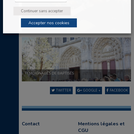
Continuer sans accepter
Accepter nos cookies
SE FORMER
TÉMOIGNAGES DE BAPTISÉS
TWITTER
GOOGLE +
FACEBOOK
Contact
Mentions légales et
CGU