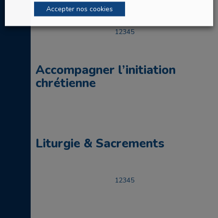
Accepter nos cookies
1
2
3
4
5
Accompagner l’initiation
chrétienne
Liturgie & Sacrements
1
2
3
4
5