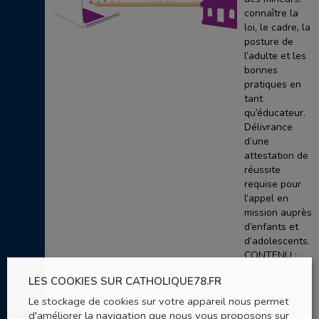
connaître la
loi, le cadre, la
posture de
l’adulte et les
bonnes
pratiques en
tant
qu’éducateur.
Délivrance
d’une
attestation de
réussite
requise pour
l’appel en
mission auprès
d’enfants et
d’adolescents.
CONTENU :
Cette
LES COOKIES SUR CATHOLIQUE78.FR
formation a
vocation à
Le stockage de cookies sur votre appareil nous permet
être progres..
d'améliorer la navigation que nous vous proposons sur