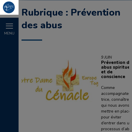
Rubrique :
Prévention
des abus
MENU
9 JUIN
Prévention de
abus spirituel
et de
conscience
Comme
accompagnateu
trice, connaître 
qui nous avons 
mettre en place
pour éviter
d’entrer dans un
processus d’abu