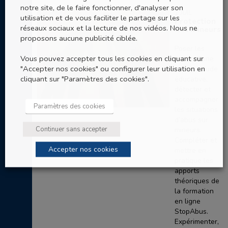
notre site, de le faire fonctionner, d'analyser son
1 JUIL
utilisation et de vous faciliter le partage sur les
Protection
réseaux sociaux et la lecture de nos vidéos. Nous ne
des mineurs
proposons aucune publicité ciblée.
Poser les
Vous pouvez accepter tous les cookies en cliquant sur
bases d’une
"Accepter nos cookies" ou configurer leur utilisation en
juste attitude
cliquant sur "Paramètres des cookies".
éducative,
détecter et
accompagner
Paramètres des cookies
les situations
d’abus sur
Continuer sans accepter
mineurs.
Compléter et
Accepter nos cookies
mettre en
pratique les
apports
théoriques de
la formation
en ligne
StopAbus.
Expérimenter,