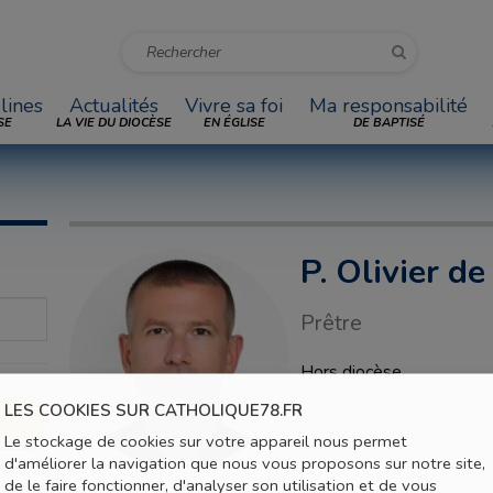
lines
Actualités
Vivre sa foi
Ma responsabilité
SE
LA VIE DU DIOCÈSE
EN ÉGLISE
DE BAPTISÉ
P. Olivier 
Prêtre
Hors diocèse
LES COOKIES SUR CATHOLIQUE78.FR
Le stockage de cookies sur votre appareil nous permet
d'améliorer la navigation que nous vous proposons sur notre site,
de le faire fonctionner, d'analyser son utilisation et de vous