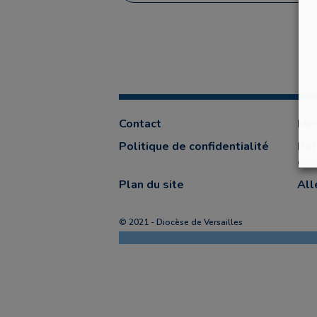
Contact
Men
Politique de confidentialité
Pol
coo
Plan du site
All
© 2021 - Diocèse de Versailles