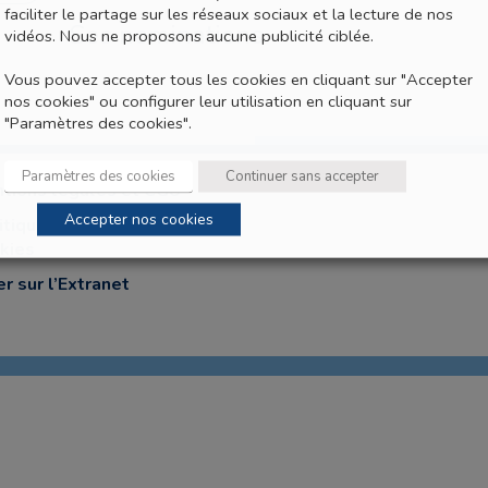
faciliter le partage sur les réseaux sociaux et la lecture de nos
Ses nominations
vidéos. Nous ne proposons aucune publicité ciblée.
Vous pouvez accepter tous les cookies en cliquant sur "Accepter
nos cookies" ou configurer leur utilisation en cliquant sur
"Paramètres des cookies".
Paramètres des cookies
Continuer sans accepter
tions légales et CGU
Accepter nos cookies
itique de gestion des
kies
er sur l’Extranet