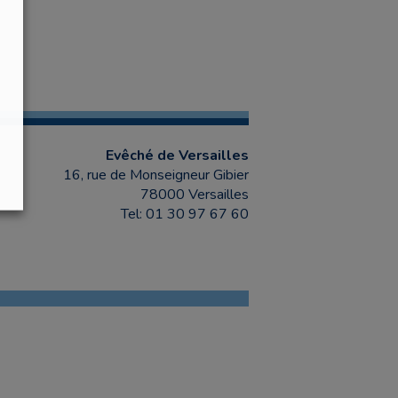
Evêché de Versailles
16, rue de Monseigneur Gibier
78000 Versailles
Tel: 01 30 97 67 60