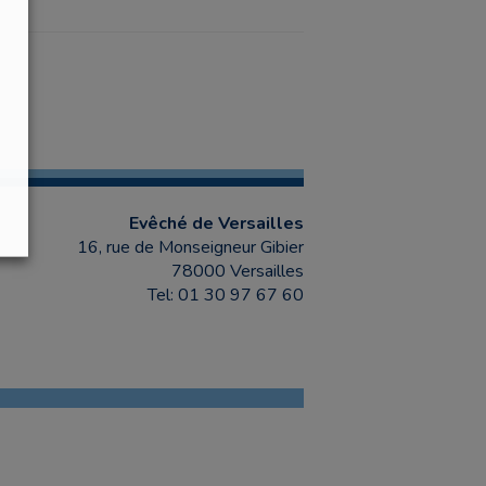
Evêché de Versailles
16, rue de Monseigneur Gibier
78000 Versailles
Tel: 01 30 97 67 60