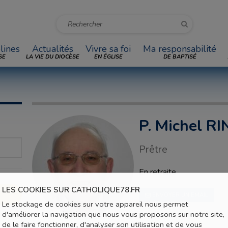
lines
Actualités
Vivre sa foi
Ma responsabilité
SE
LA VIE DU DIOCÈSE
EN ÉGLISE
DE BAPTISÉ
P. Michel 
Prêtre
En retraite
LES COOKIES SUR CATHOLIQUE78.FR
ENVOYER UN EMAIL
Le stockage de cookies sur votre appareil nous permet
d'améliorer la navigation que nous vous proposons sur notre site,
de le faire fonctionner, d'analyser son utilisation et de vous