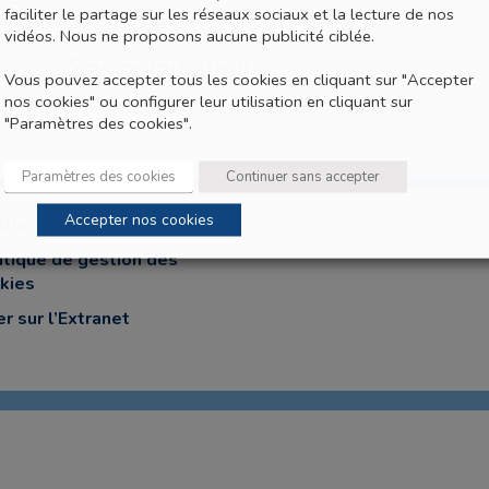
faciliter le partage sur les réseaux sociaux et la lecture de nos
vidéos. Nous ne proposons aucune publicité ciblée.
Ses nominations
Vous pouvez accepter tous les cookies en cliquant sur "Accepter
nos cookies" ou configurer leur utilisation en cliquant sur
"Paramètres des cookies".
Paramètres des cookies
Continuer sans accepter
Accepter nos cookies
tions légales et CGU
itique de gestion des
kies
er sur l’Extranet