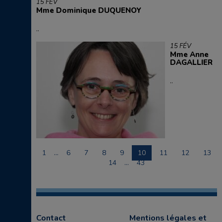
15 FÉV
Mme Dominique DUQUENOY
..
15 FÉV
Mme Anne
DAGALLIER
..
1
…
6
7
8
9
10
11
12
13
14
…
43
Contact
Mentions légales et