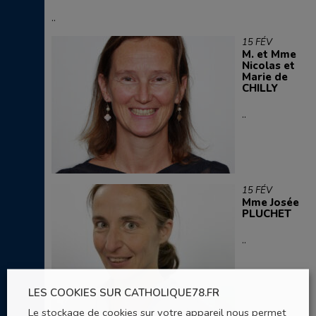
..
15 FÉV
M. et Mme
Nicolas et
Marie de
CHILLY
..
15 FÉV
Mme Josée
PLUCHET
..
LES COOKIES SUR CATHOLIQUE78.FR
Le stockage de cookies sur votre appareil nous permet