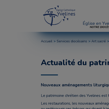
Église en Yve
NOTRE DIOCÈ
Accueil
Services diocésains
Art sacré
Actualité du patr
Nouveaux aménagements liturgique
Le patrimoine chrétien des Yvelines est 
Les restaurations, les nouveaux aménage
ou redécouvrir ces trésors qui disent à leu