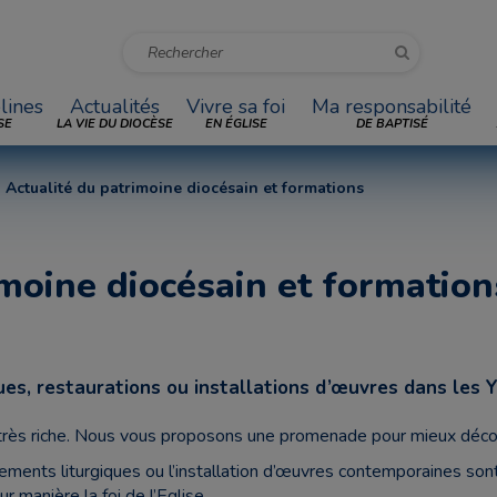
lines
Actualités
Vivre sa foi
Ma responsabilité
SE
LA VIE DU DIOCÈSE
EN ÉGLISE
DE BAPTISÉ
Actualité du patrimoine diocésain et formations
imoine diocésain et formation
s, restaurations ou installations d’œuvres dans les Y
très riche. Nous vous proposons une promenade pour mieux découvr
ments liturgiques ou l’installation d’œuvres contemporaines son
r manière la foi de l’Eglise.