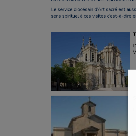
Le service diocésain d’Art sacré est auss
sens spirituel à ces visites c’est-à-dire e
T
D
V
S
L