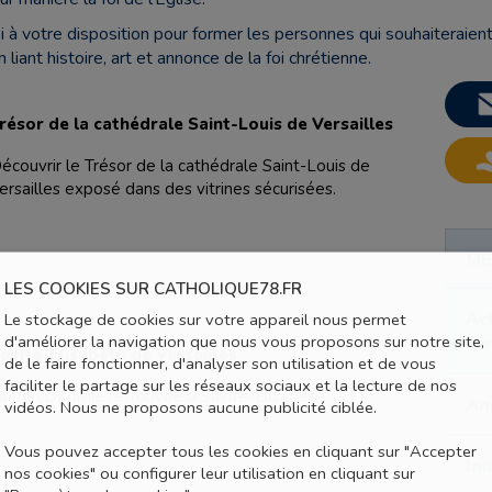
i à votre disposition pour former les personnes qui souhaiteraient 
n liant histoire, art et annonce de la foi chrétienne.
résor de la cathédrale Saint-Louis de Versailles
écouvrir le Trésor de la cathédrale Saint-Louis de
ersailles exposé dans des vitrines sécurisées.
ME
LES COOKIES SUR CATHOLIQUE78.FR
Act
Le stockage de cookies sur votre appareil nous permet
d'améliorer la navigation que nous vous proposons sur notre site,
fo
ainte-Elisabeth de Versailles
de le faire fonctionner, d'analyser son utilisation et de vous
faciliter le partage sur les réseaux sociaux et la lecture de nos
a polychromie retrouvée à Sainte-Elisabeth
Ann
vidéos. Nous ne proposons aucune publicité ciblée.
Vous pouvez accepter tous les cookies en cliquant sur "Accepter
Ini
nos cookies" ou configurer leur utilisation en cliquant sur