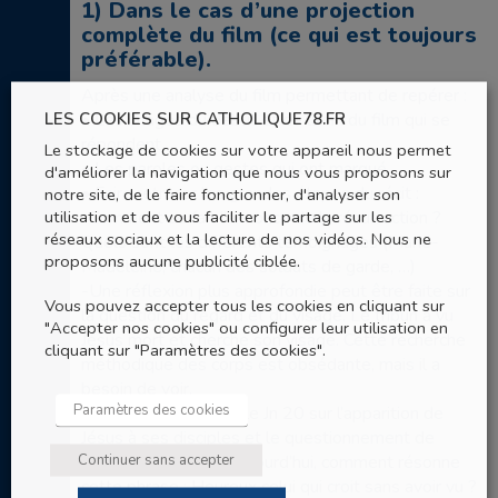
1) Dans le cas d’une projection
complète du film (ce qui est toujours
préférable).
Après une analyse du film permettant de repérer :
LES COOKIES SUR CATHOLIQUE78.FR
• Les images du début et de la fin du film qui se
répondent
Le stockage de cookies sur votre appareil nous permet
• Les paroles ou gestes qui ont marqué
d'améliorer la navigation que nous vous proposons sur
• Faire retracer les grandes étapes du récit :
notre site, de le faire fonctionner, d'analyser son
utilisation et de vous faciliter le partage sur les
-Comment se fait l’annonce de la résurrection ?
réseaux sociaux et la lecture de nos vidéos. Nous ne
Quels sont les différents témoignages (Marie-
proposons aucune publicité ciblée.
Madeleine, chacun des soldats de garde, …)
-Une réflexion plus approfondie peut être faite sur
Vous pouvez accepter tous les cookies en cliquant sur
la question du regard et du visage. Le tribun a vu
"Accepter nos cookies" ou configurer leur utilisation en
Jésus mort et cherche son visage. Cette recherche
cliquant sur "Paramètres des cookies".
méthodique des corps est obsédante, mais il a
besoin de voir.
Paramètres des cookies
On pourra lire l’évangile Jn 20 sur l’apparition de
Jésus à ses disciples et le questionnement de
Continuer sans accepter
Thomas. Pour nous aujourd’hui, comment résonne
cette phrase : Heureux celui qui croit sans avoir vu ?