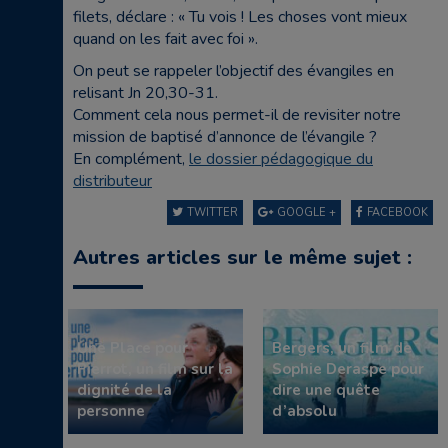
filets, déclare : « Tu vois ! Les choses vont mieux
quand on les fait avec foi ».
On peut se rappeler l’objectif des évangiles en
relisant Jn 20,30-31.
Comment cela nous permet-il de revisiter notre
mission de baptisé d’annonce de l’évangile ?
En complément,
le dossier pédagogique du
distributeur
TWITTER
GOOGLE +
FACEBOOK
Autres articles sur le même sujet :
Une Place pour
Bergers, un film de
Pierrot, un film sur la
Sophie Deraspe pour
dignité de la
dire une quête
personne
d’absolu