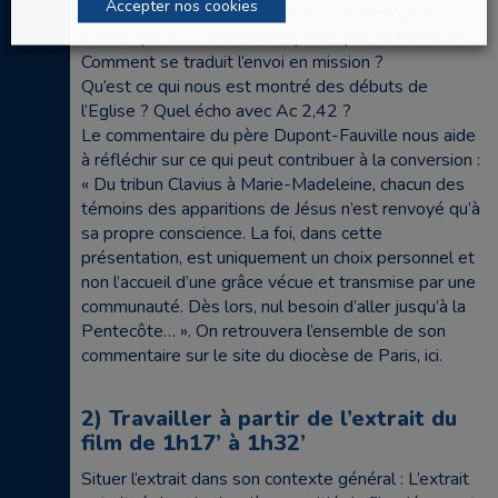
Accepter nos cookies
-Le film nous montre l’Ascension (avec tous les
effets spéciaux nécessaires) mais pas la Pentecôte.
Comment se traduit l’envoi en mission ?
Qu’est ce qui nous est montré des débuts de
l’Eglise ? Quel écho avec Ac 2,42 ?
Le commentaire du père Dupont-Fauville nous aide
à réfléchir sur ce qui peut contribuer à la conversion :
« Du tribun Clavius à Marie-Madeleine, chacun des
témoins des apparitions de Jésus n’est renvoyé qu’à
sa propre conscience. La foi, dans cette
présentation, est uniquement un choix personnel et
non l’accueil d’une grâce vécue et transmise par une
communauté. Dès lors, nul besoin d’aller jusqu’à la
Pentecôte… ». On retrouvera l’ensemble de son
commentaire sur le site du diocèse de Paris, ici.
2) Travailler à partir de l’extrait du
film de 1h17’ à 1h32’
Situer l’extrait dans son contexte général : L’extrait