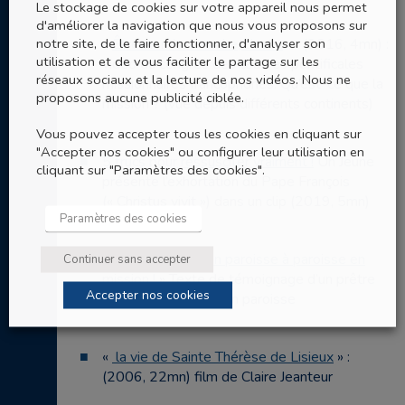
Le stockage de cookies sur votre appareil nous permet
d'améliorer la navigation que nous vous proposons sur
notre site, de le faire fonctionner, d'analyser son
«
Être un missionnaire, c’est…
» : (2016, 4mn) :
utilisation et de vous faciliter le partage sur les
vidéo du congrès des œuvres pontificales
réseaux sociaux et la lecture de nos vidéos. Nous ne
missionnaires francophones. Qu’est-ce que la
proposons aucune publicité ciblée.
mission ? (vue depuis différents continents)
Vous pouvez accepter tous les cookies en cliquant sur
"Accepter nos cookies" ou configurer leur utilisation en
5 trucs pour ressusciter vraiment !
Un Jeune
cliquant sur "Paramètres des cookies".
présente l’exhortation du Pape François
(« Christus vivit ») dans un clip (2019, 5mn)
Paramètres des cookies
«
D’une mission en paroisse à paroisse en
Continuer sans accepter
mission !
» Texte de témoignage d’un prêtre
Accepter nos cookies
sur l’évangélisation en paroisse
«
la vie de Sainte Thérèse de Lisieux
» :
(2006, 22mn) film de Claire Jeanteur