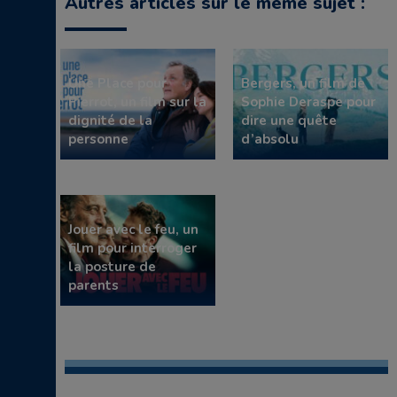
Autres articles sur le même sujet :
Une Place pour
Bergers, un film de
Pierrot, un film sur la
Sophie Deraspe pour
dignité de la
dire une quête
personne
d’absolu
Jouer avec le feu, un
film pour interroger
la posture de
parents