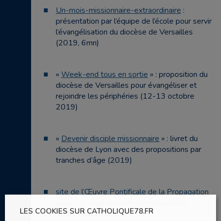
Un-mois-missionnaire-extraordinaire
:
présentation par l’équipe de l’école pour servir
l’évangélisation du diocèse de Versailles
(2019, 6mn)
«
Week-end tous en sortie
» : proposition du
diocèse de Versailles pour évangéliser et
rejoindre les périphéries (12-13 octobre
2019)
«
Devenir disciple missionnaire
» : livret du
diocèse de Lyon avec des propositions par
tranches d’âge (2019)
site de l’Œuvre Pontificale de la Propagation
de la Foi
: tout sur le mois missionnaire
LES COOKIES SUR CATHOLIQUE78.FR
extraordinaire 2019