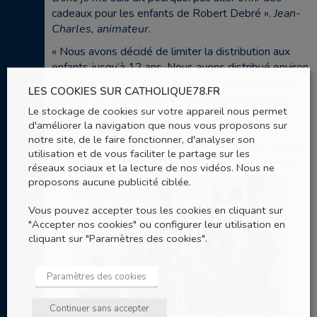
cadeaux pour les enfants de Robert Debré ».
Jean-
Charles, animateur
.
« Nous avons décidé de limiter la distribution aux
enfants jusqu’à 12 ans. Nous avons distribué environ
250 jouets et autant de peluches. Nous avons dû
LES COOKIES SUR CATHOLIQUE78.FR
préciser sur l’emballage s’il s’agissait de cadeaux
Le stockage de cookies sur votre appareil nous permet
pour des nourrissons, de garçons, de filles et
d'améliorer la navigation que nous vous proposons sur
d’environ quel âge. Je remercie tous les jeunes et
notre site, de le faire fonctionner, d'analyser son
animateurs qui ont aidé. Merci aussi au père Vianney
utilisation et de vous faciliter le partage sur les
et au père Marc. »
Patricia, responsable pastorale
.
réseaux sociaux et la lecture de nos vidéos. Nous ne
proposons aucune publicité ciblée.
Vous pouvez accepter tous les cookies en cliquant sur
"Accepter nos cookies" ou configurer leur utilisation en
cliquant sur "Paramètres des cookies".
Paramètres des cookies
Continuer sans accepter