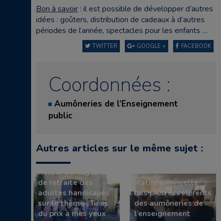
Bon à savoir
: il est possible de développer d’autres
idées : goûters, distribution de cadeaux à d’autres
périodes de l’année, spectacles pour les enfants …
TWITTER
GOOGLE +
FACEBOOK
Coordonnées :
Aumôneries de l’Enseignement
public
Autres articles sur le même sujet :
Retour sur la journée
de retraite des
Matinée annuelle
adultes handicapés
des prêtres référents
sur le thème “Tu as
des aumôneries de
du prix à mes yeux
l’enseignement