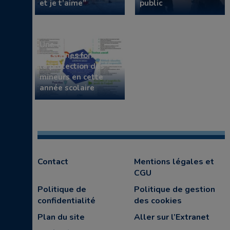
et je t’aime”
public
Une centaine de
personnes formées à
la protection des
mineurs en cette
année scolaire
Contact
Mentions légales et
CGU
Politique de
Politique de gestion
confidentialité
des cookies
Plan du site
Aller sur l’Extranet