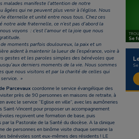
s malades manifeste l’attention de notre
âgées qui ne peuvent plus venir à l’église. Nous
ie éternelle et unité entre nous tous.
Chez ces
notre aide fraternelle, ce n’est pas d’abord la
 nous voyons : c’est l’amour et la joie que nous
TROU
gratitude.
Se f
 de moments parfois douloureux, la paix et un
ère aident à maintenir la lueur de l’espérance, voire à
les gestes et les paroles simples des bénévoles que
L
i jusqu’aux derniers moments de la vie.
Nous sommes
Se
 que nous visitons et par la charité de celles qui
service. »
 de Parcevaux
coordonne le service évangélique des
isiter près de 90 personnes en maisons de retraite, à
lien avec le service “Eglise en ville”, avec les aumôneries
es Saint-Vincent pour proposer un accompagnement
névoles reçoivent une formation de base, puis
ar la Pastorale de la Santé du diocèse. A la clinique
ine de personnes en binôme visite chaque semaine la
 les bénévoles sont eux-mêmes des résidents ! LE