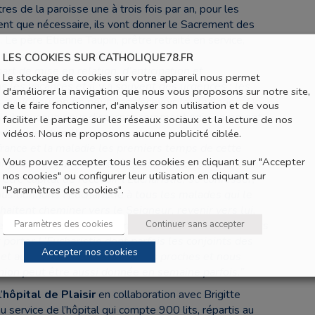
es de la paroisse une à trois fois par an, pour les
ent que nécessaire, ils vont donner le Sacrement des
. Le père Etienne Taupin, prêtre retraité en service,
 deux des maisons de retraites.
LES COOKIES SUR CATHOLIQUE78.FR
art de mise en relation, d’anticipation et
Le stockage de cookies sur votre appareil nous permet
s les vacances et il y a souvent des urgences : les
d'améliorer la navigation que nous vous proposons sur notre site,
 avoir lieu, on ne peut pas décevoir les malades.
On
de le faire fonctionner, d'analyser son utilisation et de vous
 prie beaucoup pour discerner comment agir, comment
faciliter le partage sur les réseaux sociaux et la lecture de nos
de, ni les familles.
vidéos. Nous ne proposons aucune publicité ciblée.
ance et la maladie les premiers temps de cette
Vous pouvez accepter tous les cookies en cliquant sur "Accepter
r prier et pour mesurer à quel point on pouvait avoir
nos cookies" ou configurer leur utilisation en cliquant sur
 être capital de recevoir l’Eucharistie, se confesser,
"Paramètres des cookies".
s donnons l’Eucharistie à tous les malades qui le
itent cheminer vers le Seigneur, revenir vers lui,
Paramètres des cookies
Continuer sans accepter
el qui prend place dans un premier temps…. Plusieurs
porter L’Eucharistie dont parfois les conjoints des
Accepter nos cookies
et aux Carmélites qui sont très proches
et nous
union peut être aussi donnée en semaine parfo
is.”
’
hôpital de Plaisir
en collaboration avec Brigitte
service de l’hôpital qui compte 900 lits, répartis au