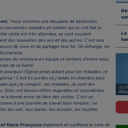
Ré
sa
eiri
, “
nous sommes une douzaine de bénévoles
les personnes malades et isolées qui en ont fait la
La
te visite est très attendue, ce sont souvent
ha
nt des nouvelles des uns et des autres. C’est leur
besoin de vivre et de partager leur foi. On échange, on
Eucharistie.
emps de relecture en équipe et certains d’entre nous
rale de la Santé.
pourquoi l’Eglise priait autant pour les malades, ce
éponse ! C’est à Lourdes où j’aidais en chambre pour
sain que j’ai compris : les malades, ce sont des
LES 
. Elles ont besoin d’être regardées et considérées
Alle
’a donné envie de faire des visites. C’est un
ionne à une journée de travail bien remplie ; on
ller les voir, leur parler, les écouter, les toucher
et Marie-Françoise
expriment en synthèse le sens de