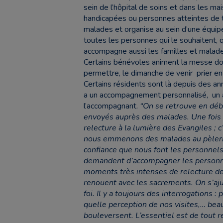
sein de l’hôpital de soins et dans les ma
handicapées ou personnes atteintes de tro
malades et organise au sein d’une équip
toutes les personnes qui le souhaitent, q
accompagne aussi les familles et malades
Certains bénévoles animent la messe do
permettre, le dimanche de venir prier en é
Certains résidents sont là depuis des ann
a un accompagnement personnalisé, un aj
l’accompagnant.
“On se retrouve en déb
envoyés auprès des malades. Une fois 
relecture à la lumière des Evangiles ; 
nous emmenons des malades au pèlerina
confiance que nous font les personnels
demandent d’accompagner les personne
moments très intenses de relecture de v
renouent avec les sacrements. On s’aju
foi. Il y a toujours des interrogations 
quelle perception de nos visites,… be
bouleversent. L’essentiel est de tout re