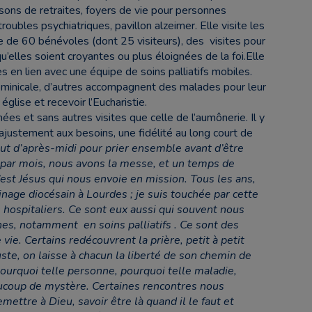
isons de retraites, foyers de vie pour personnes
ubles psychiatriques, pavillon alzeimer. Elle visite les
e de 60 bénévoles (dont 25 visiteurs), des visites pour
u’elles soient croyantes ou plus éloignées de la foi.Elle
 en lien avec une équipe de soins palliatifs mobiles.
minicale, d’autres accompagnent des malades pour leur
glise et recevoir l’Eucharistie.
ées et sans autres visites que celle de l’aumônerie. Il y
ustement aux besoins, une fidélité au long court de
ut d’après-midi pour prier ensemble avant d’être
par mois, nous avons la messe, et un temps de
c’est Jésus qui nous envoie en mission. Tous les ans,
ge diocésain à Lourdes ; je suis touchée par cette
 hospitaliers. Ce sont eux aussi qui souvent nous
s, notamment en soins palliatifs . Ce sont des
ie. Certains redécouvrent la prière, petit à petit
ste, on laisse à chacun la liberté de son chemin de
: pourquoi telle personne, pourquoi telle maladie,
aucoup de mystère. Certaines rencontres nous
mettre à Dieu, savoir être là quand il le faut et