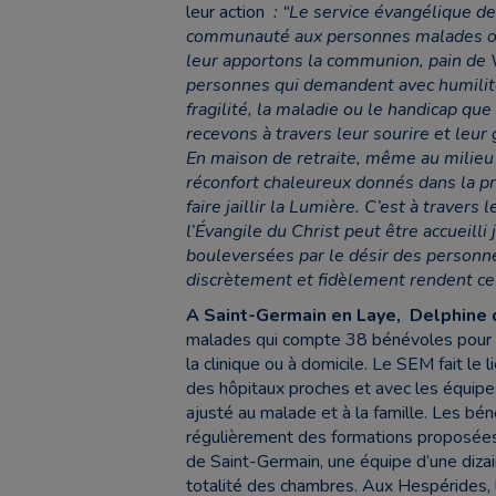
leur action
: “
Le service évangélique de
communauté aux personnes malades ou 
leur apportons la communion, pain de V
personnes qui demandent avec humilité 
fragilité, la maladie ou le handicap que
recevons à travers leur sourire et leur 
En maison de retraite, même au milieu
réconfort chaleureux donnés dans la pri
faire jaillir la Lumière.
C’est à travers 
l’Évangile du Christ peut être accueill
bouleversées par le désir des personnes
discrètement et fidèlement rendent ce 
A Saint-Germain en Laye, Delphine
malades qui compte 38 bénévoles pour v
la clinique ou à domicile. Le SEM fait le 
des hôpitaux proches et avec les équip
ajusté au malade et à la famille. Les bé
régulièrement des formations proposées p
de Saint-Germain, une équipe d’une diza
totalité des chambres. Aux Hespérides,