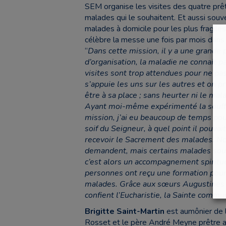
SEM organise les visites des quatre prêtr
malades qui le souhaitent. Et aussi souv
malades à domicile pour les plus fragiles
célèbre la messe une fois par mois dans
“
Dans cette mission, il y a une grande p
d’organisation, la maladie ne connait pa
visites sont trop attendues pour ne pas
s’appuie les uns sur les autres et on
être à sa place ; sans heurter ni le mala
Ayant moi-même expérimenté la souffr
mission, j’ai eu beaucoup de temps pou
soif du Seigneur, à quel point il pouvait
recevoir le Sacrement des malades. Nou
demandent, mais certains malades souha
c’est alors un accompagnement spiritu
personnes ont reçu une formation pour 
malades. Grâce aux sœurs Augustines 
confient l’Eucharistie, la Sainte comm
Brigitte Saint-Martin
est aumônier de l
Rosset et le père André Meyne prêtre au 