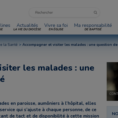
lines
Actualités
Vivre sa foi
Ma responsabilité
SE
LA VIE DU DIOCÈSE
EN ÉGLISE
DE BAPTISÉ
de la Santé
Accompagner et visiter les malades : une question de
siter les malades : une
té
CONT
des en paroisse, aumôniers à l’hôpital, elles
service qui s’ajuste à chaque personne, de ce
NO
ant de tact et de disponibilité à cette mission