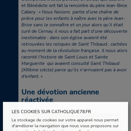
et Bénédicte ont fait la rencontre du père Jean-Brice
Callery :
« Nous faisions partie d’une chaîne de
prière pour les enfants à naître avec le père Jean-
Brice sans le connaître et un jour alors qu’il était
curé de Cernay, il nous a fait part d’une découverte
inestimable : dans son église avaient été
retrouvées les reliques de Saint Thibaud , cachées
au moment de la révolution française. Il nous alors
raconté l’histoire de Saint Louis et Sainte
Marguerite qui avaient consulté Saint Thibaud
(XIIIème siècle) parce qu’ils n’arrivaient pas à avoir
d’enfant.
»
Une dévotion ancienne
réactivée
LES COOKIES SUR CATHOLIQUE78.FR
Le stockage de cookies sur votre appareil nous permet
d'améliorer la navigation que nous vous proposons sur