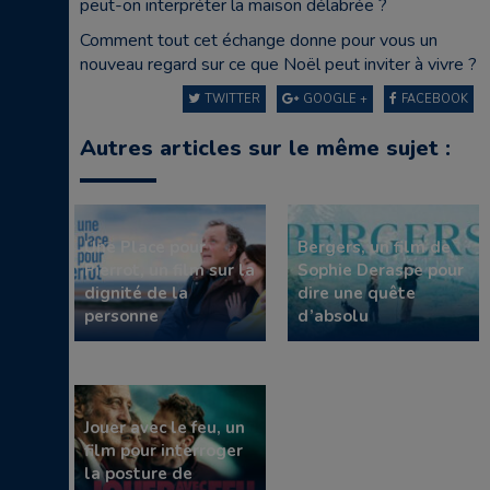
peut-on interpréter la maison délabrée ?
Comment tout cet échange donne pour vous un
nouveau regard sur ce que Noël peut inviter à vivre ?
TWITTER
GOOGLE +
FACEBOOK
Autres articles sur le même sujet :
Une Place pour
Bergers, un film de
Pierrot, un film sur la
Sophie Deraspe pour
dignité de la
dire une quête
personne
d’absolu
Jouer avec le feu, un
film pour interroger
la posture de