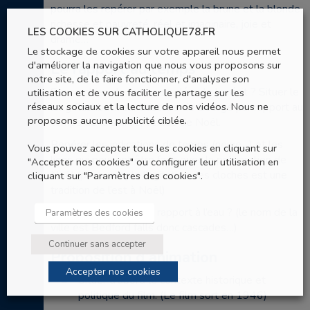
pourra les repérer par exemple la brune et la blonde,
richesse et pauvreté, réel et imaginaire, joie et
LES COOKIES SUR CATHOLIQUE78.FR
drame…
Le stockage de cookies sur votre appareil nous permet
d'améliorer la navigation que nous vous proposons sur
Le rapport au temps
notre site, de le faire fonctionner, d'analyser son
Sur combien de temps se déroule le récit ? Situer le
utilisation et de vous faciliter le partage sur les
réseaux sociaux et la lecture de nos vidéos. Nous ne
long flashback sur l’histoire de George par rapport au
proposons aucune publicité ciblée.
temps de la soirée, veillée de Noël.
Repérer les indications de temps (neige…) et les
Vous pouvez accepter tous les cookies en cliquant sur
liens qui peuvent être faits avec la préparation de
"Accepter nos cookies" ou configurer leur utilisation en
Noël (par exemple l’agitation des cloches est une
cliquant sur "Paramètres des cookies".
tradition de l’est à Noël)
Les symboles :
quel rapport à l’eau ? (le nom de la
Paramètres des cookies
ville est Bedford falls donc cascades…)
Continuer sans accepter
Proposition d’animation
Accepter nos cookies
Situer d’abord le contexte historique et
politique du film. (Le film sort en 1946)