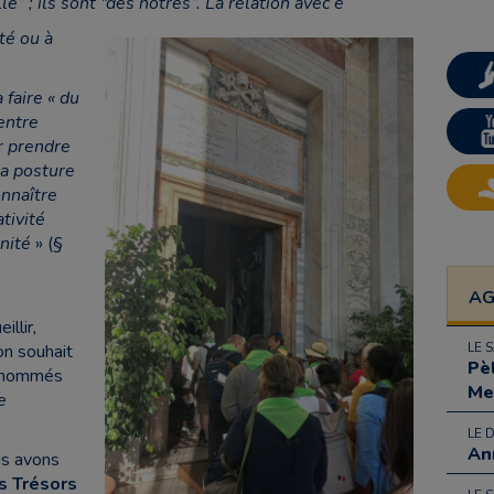
le” ; ils sont “des nôtres”. La relation avec e
té ou à
 faire « du
entre
r prendre
sa posture
onnaître
tivité
anité
» (§
A
illir
,
LE 
on souhait
Pè
nommés
Me
e
LE 
An
us avons
es Trésors