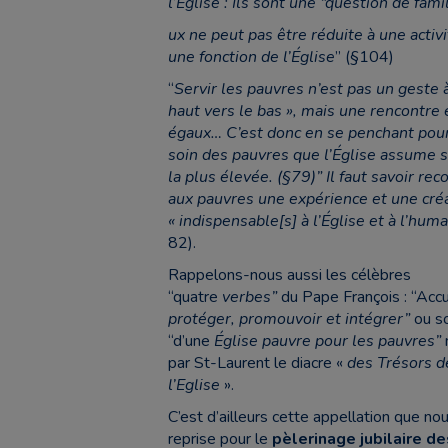
l’Église : Ils sont une “question de famil
ux ne peut pas être réduite à une activi
une fonction de l’Église
” (§104)
“
Servir les pauvres n’est pas un geste à
haut vers le bas », mais une rencontre
égaux… C’est donc en se penchant pou
soin des pauvres que l’Église assume 
la plus élevée. (§79)” Il faut savoir rec
aux pauvres une expérience et une créa
« indispensable[s] à l’Église et à l’hum
82).
Rappelons-nous aussi les célèbres
“quatre
verbes”
du Pape François : “Accue
protéger, promouvoir et intégrer”
ou s
“d’une
Église pauvre pour les pauvres”
par St-Laurent le diacre «
des Trésors d
l’Eglise
».
C’est d’ailleurs cette appellation que no
reprise pour le
pèlerinage jubilaire d