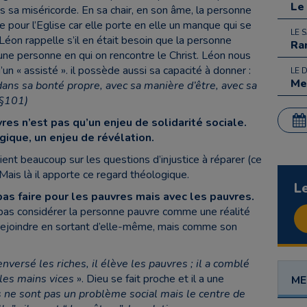
Le
s sa miséricorde. En sa chair, en son âme, la personne
e pour l’Eglise car elle porte en elle un manque qui se
LE 
Léon rappelle s’il en était besoin que la personne
Ra
 une personne en qui on rencontre le Christ. Léon nous
un « assisté ». il possède aussi sa capacité à donner :
LE 
Me
dans sa bonté propre, avec sa manière d’être, avec sa
 (§101)
res n’est pas qu’un enjeu de solidarité sociale.
ique, un enjeu de révélation.
aient beaucoup sur les questions d’injustice à réparer (ce
 Mais là il apporte ce regard théologique.
L
 pas faire pour les pauvres mais avec les pauvres.
 pas considérer la personne pauvre comme une réalité
it rejoindre en sortant d’elle-même, mais comme son
renversé les riches, il élève les pauvres ; il a comblé
 les mains vices
». Dieu se fait proche et il a une
ME
 ne sont pas un problème social mais le centre de