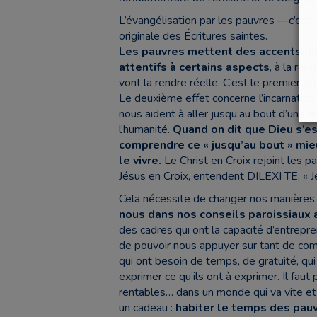
L’évangélisation par les pauvres —c’est-
originale des Écritures saintes.
Les pauvres mettent des accents diff
attentifs à certains aspects
, à la re
vont la rendre réelle. C’est le premier eff
Le deuxième effet concerne l’incarnation
nous aident à aller jusqu’au bout d’une 
l’humanité.
Quand on dit que Dieu s’e
comprendre ce « jusqu’au bout » mie
le vivre.
Le Christ en Croix rejoint les p
Jésus en Croix, entendent DILEXI TE, « Je 
Cela nécessite de changer nos manières 
nous dans nos conseils paroissiaux 
des cadres qui ont la capacité d’entrepre
de pouvoir nous appuyer sur tant de comp
qui ont besoin de temps, de gratuité, q
exprimer ce qu’ils ont à exprimer. Il fau
rentables… dans un monde qui va vite et 
un cadeau :
habiter le temps des pau