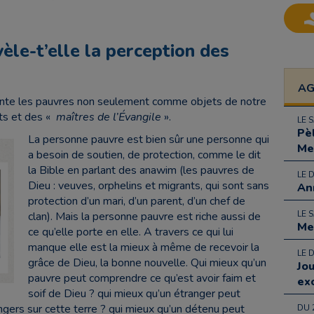
vèle-t’elle la perception des
A
sente les pauvres non seulement comme objets de notre
ts et des «
maîtres de l’Évangile
».
LE 
Pè
La personne pauvre est bien sûr une personne qui
Me
a besoin de soutien, de protection, comme le dit
la Bible en parlant des anawim (les pauvres de
LE 
Dieu : veuves, orphelins et migrants, qui sont sans
An
protection d’un mari, d’un parent, d’un chef de
LE 
clan). Mais la personne pauvre est riche aussi de
Me
ce qu’elle porte en elle. A travers ce qui lui
manque elle est la mieux à même de recevoir la
LE 
grâce de Dieu, la bonne nouvelle. Qui mieux qu’un
Jo
pauvre peut comprendre ce qu’est avoir faim et
ex
soif de Dieu ? qui mieux qu’un étranger peut
rs sur cette terre ? qui mieux qu’un détenu peut
DU 