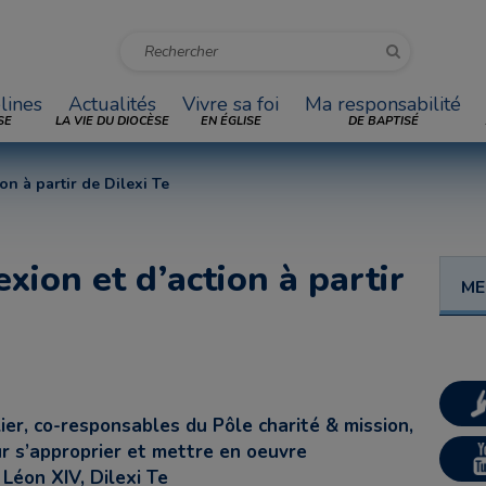
lines
Actualités
Vivre sa foi
Ma responsabilité
SE
LA VIE DU DIOCÈSE
EN ÉGLISE
DE BAPTISÉ
on à partir de Dilexi Te
exion et d’action à partir
ME
ier, co-responsables du Pôle charité & mission,
r s’approprier et mettre en oeuvre
Léon XIV, Dilexi Te