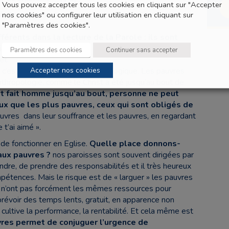
Vous pouvez accepter tous les cookies en cliquant sur "Accepter
à-dire de nous par eux— vient d’abord d’une lecture
nos cookies" ou configurer leur utilisation en cliquant sur
"Paramètres des cookies".
érents dans la lecture de la Parole : ils sont
lation de Jésus avec les plus pauvres évidemment, et ils
Paramètres des cookies
Continuer sans accepter
et.
Accepter nos cookies
, c’est-à-dire au niveau anthropologique. Les pauvres
anthropologie, comme le Christ a été jusqu’au bout de
st fait homme jusqu’au bout, personne ne peut
ux que les plus pauvres, ceux qui sont obligés de
auvres dans leur souffrance et les pauvres, en regardant
t’ai aimé ».
de fonctionner en Eglise.
Quelle place donnons-
aux pauvres ?
nos paroisses sont souvent dirigées par
ndre, de prendre des responsabilités et il très heureux
étences. Mais le risque est de « larguer » les pauvres
ui n’ont pas forcément les mêmes ressources pour
t prévoir des temps lents, gratuit, en apparence non
cultive la performance, la rentabilité. Et cela même est
vres permet de conjuguer l’urgence de