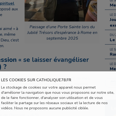
LE 
pirituel
Me
roposé aux
ée
LE 
Jo
ex
Passage d’une Porte Sainte lors du
’ai aimé
» à
Jubilé Trésors d’espérance à Rome en
nte, même
DU 
septembre 2025
Le
Dieu, c’est
en.
LE 
Ra
ession
« se laisser évangéliser
LE 
) ?
Me
 vous l’avez fait à l’un de ces plus petits de mes
LES COOKIES SUR CATHOLIQUE78.FR
 dit Jésus. L’attention aux pauvres est une manière
Le stockage de cookies sur votre appareil nous permet
. Les plus pauvres sont maîtres en Béatitudes. Nous
d'améliorer la navigation que nous vous proposons sur notre site,
our voir le monde à partir de leur regard.
de le faire fonctionner, d'analyser son utilisation et de vous
faciliter le partage sur les réseaux sociaux et la lecture de nos
e la bienfaisance, mais dans celui de la
L
vidéos. Nous ne proposons aucune publicité ciblée.
’ont ni pouvoir ni grandeur est une manière
 de l’histoire
» (§ 5)