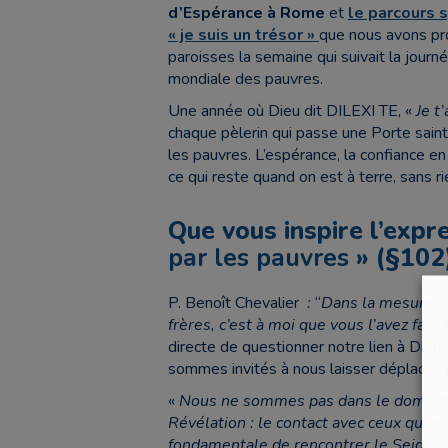
d’Espérance à Rome
et
le parcours s
« je suis un trésor »
que nous avons p
paroisses la semaine qui suivait la journ
mondiale des pauvres.
Une année où Dieu dit DILEXI TE, «
Je t
chaque pèlerin qui passe une Porte sai
les pauvres. L’espérance, la confiance en 
ce qui reste quand on est à terre, sans ri
Que vous inspire l’expr
par les pauvres
» (§102
P. Benoît Chevalier
:
“
Dans la mesure où
frères, c’est à moi que vous l’avez fait
”
directe de questionner notre lien à Dieu
sommes invités à nous laisser déplacer, p
«
Nous ne sommes pas dans le domaine d
Révélation : le contact avec ceux qui n
fondamentale de rencontrer le Seigneur