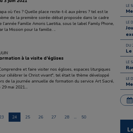
u 3 juin 2021
LE 
Me
apa où t'es ? Quelle place reste-t-il aux pères ? tel est le
hème de la première soirée-débat proposée dans le cadre
LE 
e l’année Famille Amoris Laetitia, sous le label Family Phone,
Jo
ar la Mission pour la famille. ..
ex
DU 
Le
 JUIN
ormation à la visite d’églises
LE 
Ra
Comprendre et faire visiter nos églises, espaces liturgiques
our célébrer le Christ vivant", tel était le thème développé
LE 
ors de la journée annuelle de formation du service Art Sacré,
Me
e 29 mai 2021...
23
24
25
26
27
28
…
50
L