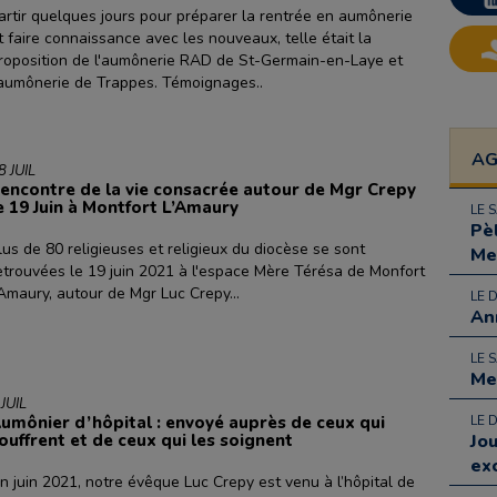
artir quelques jours pour préparer la rentrée en aumônerie
t faire connaissance avec les nouveaux, telle était la
roposition de l'aumônerie RAD de St-Germain-en-Laye et
'aumônerie de Trappes. Témoignages..
A
8 JUIL
encontre de la vie consacrée autour de Mgr Crepy
e 19 Juin à Montfort L’Amaury
LE 
Pè
lus de 80 religieuses et religieux du diocèse se sont
Me
etrouvées le 19 juin 2021 à l'espace Mère Térésa de Monfort
'Amaury, autour de Mgr Luc Crepy...
LE 
An
LE 
Me
 JUIL
umônier d’hôpital : envoyé auprès de ceux qui
LE 
ouffrent et de ceux qui les soignent
Jo
ex
in juin 2021, notre évêque Luc Crepy est venu à l’hôpital de