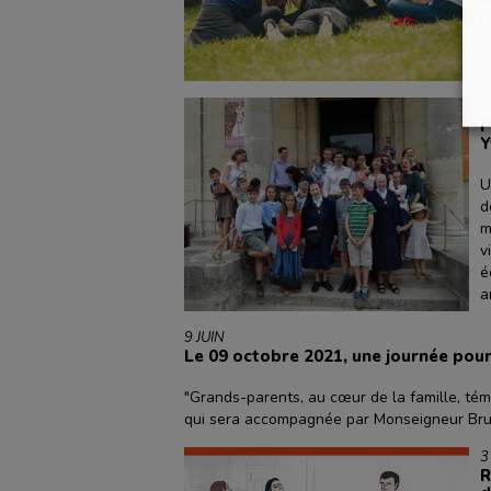
L
c
a
2
F
Y
U
d
m
v
é
a
9 JUIN
Le 09 octobre 2021, une journée pour
"Grands-parents, au cœur de la famille, témo
qui sera accompagnée par Monseigneur Brun
3
R