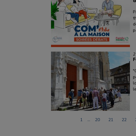
d
P
t
d
p
2
F
"
p
l
l
1
…
20
21
22