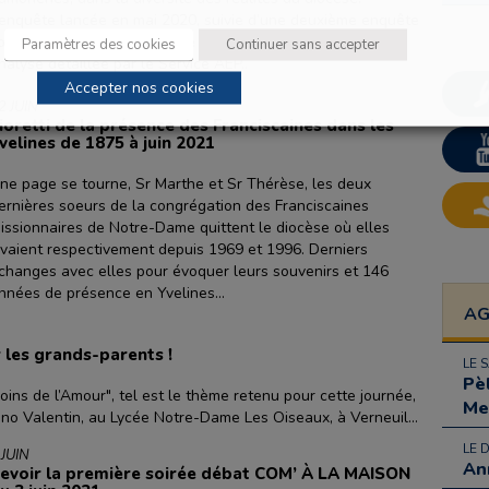
’enquête lancée en mai 2020, suivie d’une deuxième enquête
omplémentaire en décembre 2020, ont été l’objet d’une
Paramètres des cookies
Continuer sans accepter
nalyse détaillée par le Service AEP..
Accepter nos cookies
2 JUIN
ioretti de la présence des Franciscaines dans les
velines de 1875 à juin 2021
ne page se tourne, Sr Marthe et Sr Thérèse, les deux
ernières soeurs de la congrégation des Franciscaines
issionnaires de Notre-Dame quittent le diocèse où elles
ivaient respectivement depuis 1969 et 1996. Derniers
changes avec elles pour évoquer leurs souvenirs et 146
nnées de présence en Yvelines...
A
 les grands-parents !
LE 
Pè
ins de l’Amour", tel est le thème retenu pour cette journée,
Me
o Valentin, au Lycée Notre-Dame Les Oiseaux, à Verneuil...
LE 
 JUIN
An
evoir la première soirée débat COM’ À LA MAISON