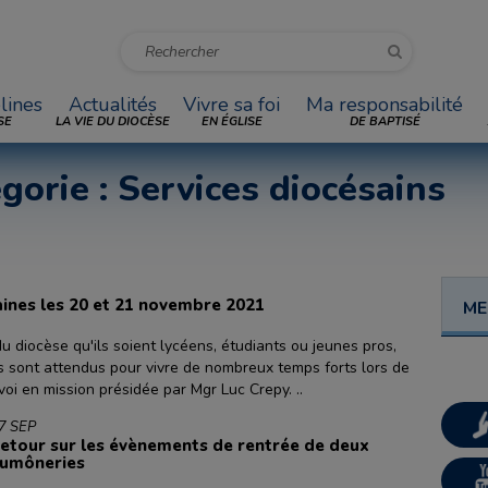
lines
Actualités
Vivre sa foi
Ma responsabilité
SE
LA VIE DU DIOCÈSE
EN ÉGLISE
DE BAPTISÉ
égorie : Services diocésains
saines les 20 et 21 novembre 2021
ME
du diocèse qu'ils soient lycéens, étudiants ou jeunes pros,
s sont attendus pour vivre de nombreux temps forts lors de
i en mission présidée par Mgr Luc Crepy. ..
7 SEP
etour sur les évènements de rentrée de deux
umôneries