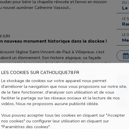
oudan pour bénir la chapelle rénovée et l’envoi en mission
DU 
u nouvel aumônier Catherine Vassout...
Le
LE 
Ra
LE 
4 JUIN
Me
n nouveau monument historique dans le diocèse !
écouvrir l’église Saint-Vincent-de-Paul à Villepreux, c’est
’abord un étonnement. Son histoire atypique, sa façade
onumentale, la manière dont elle s’imbrique dans le quartier
e la Haie-Bergerie, le décor extérieur et intérieur qui prend
LES COOKIES SUR CATHOLIQUE78.FR
e pas sur l’architecture de l’édifice, les hommes et les
Le stockage de cookies sur votre appareil nous permet
emmes enfin, qui par leur t..
L
d'améliorer la navigation que nous vous proposons sur notre site,
de le faire fonctionner, d'analyser son utilisation et de vous
2 JUIN
faciliter le partage sur les réseaux sociaux et la lecture de nos
es enquêtes pour mieux cerner les aumôneries et
vidéos. Nous ne proposons aucune publicité ciblée.
es jeunes qui les fréquentent
Vous pouvez accepter tous les cookies en cliquant sur "Accepter
raditionnellement tous les deux ans, le Service AEP lance
nos cookies" ou configurer leur utilisation en cliquant sur
ME
n sondage pour avoir un aperçu de ce qui se vit au sein des
"Paramètres des cookies".
umôneries, dans la diversité des réalités du diocèse.