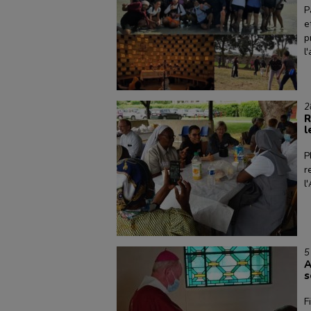
P
e
p
l
2
R
l
P
r
l
5
A
s
F