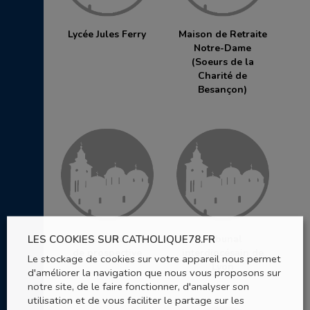
Lycée Jules Ferry
Maison de Retraite
Notre-Dame
(Soeurs de la
Charité de
Besançon)
LES COOKIES SUR CATHOLIQUE78.FR
Equipe diocésaine
Tribunal
de prospective
interdiocésain de
Le stockage de cookies sur votre appareil nous permet
Lyon
d'améliorer la navigation que nous vous proposons sur
notre site, de le faire fonctionner, d'analyser son
utilisation et de vous faciliter le partage sur les