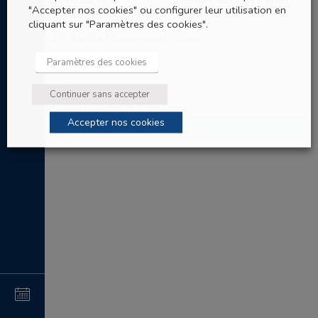
Plan du site
Aller sur l’Extranet
"Accepter nos cookies" ou configurer leur utilisation en
Evêché de Versailles
cliquant sur "Paramètres des cookies".
16, rue de Monseigneur Gibier
78000 Versailles
Paramètres des cookies
Tel: 01 30 97 67 60
Continuer sans accepter
© 2021 - Diocèse de Versailles
Accepter nos cookies
4
au
4