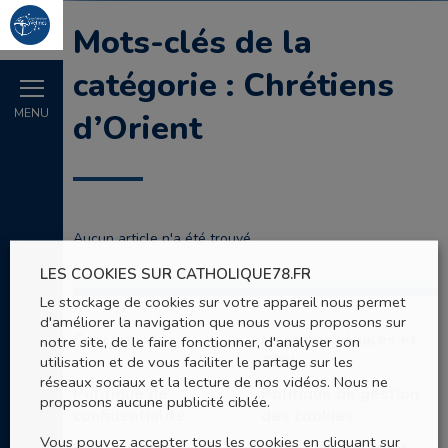
Mots-clés de la
catégorie : Chrétiens
MENU
d’Orient
Aucun article n'a été trouvé.
LES COOKIES SUR CATHOLIQUE78.FR
Le stockage de cookies sur votre appareil nous permet
d'améliorer la navigation que nous vous proposons sur
Contact
Mentions légales et
notre site, de le faire fonctionner, d'analyser son
CGU
utilisation et de vous faciliter le partage sur les
réseaux sociaux et la lecture de nos vidéos. Nous ne
Politique de
Politique de gestion
proposons aucune publicité ciblée.
confidentialité
des cookies
Vous pouvez accepter tous les cookies en cliquant sur