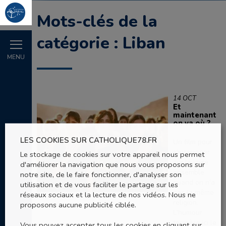
Mots-clés de la
catégorie : Liban
MENU
14 OCT
Et
maintenant
on va où ?
LES COOKIES SUR CATHOLIQUE78.FR
Un film pour
s'interroger
Le stockage de cookies sur votre appareil nous permet
sur le vivre
d'améliorer la navigation que nous vous proposons sur
ensemble
notre site, de le faire fonctionner, d'analyser son
quand on n'a
utilisation et de vous faciliter le partage sur les
pas la même
réseaux sociaux et la lecture de nos vidéos. Nous ne
religion.
proposons aucune publicité ciblée.
L'humour
tempère ici le
Vous pouvez accepter tous les cookies en cliquant sur