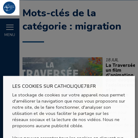
Mots-clés de la
catégorie : migration
MENU
18 JUIL
La Traversée,
un film
d’animation
pour évoquer
l’adolescence
LES COOKIES SUR CATHOLIQUE78.FR
et la
Le stockage de cookies sur votre appareil nous permet
migration
d'améliorer la navigation que nous vous proposons sur
L’univers du
notre site, de le faire fonctionner, d'analyser son
conte pour
utilisation et de vous faciliter le partage sur les
aborder la
réseaux sociaux et la lecture de nos vidéos. Nous ne
question de la
proposons aucune publicité ciblée.
transmission et
la migration du
Vous pouvez accepter tous les cookies en cliquant sur