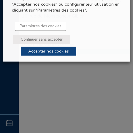
Plan du site
Aller sur l’Extranet
"Accepter nos cookies" ou configurer leur utilisation en
Evêché de Versailles
cliquant sur "Paramètres des cookies".
16, rue de Monseigneur Gibier
78000 Versailles
Paramètres des cookies
Tel: 01 30 97 67 60
Continuer sans accepter
© 2021 - Diocèse de Versailles
Accepter nos cookies
4
au
4