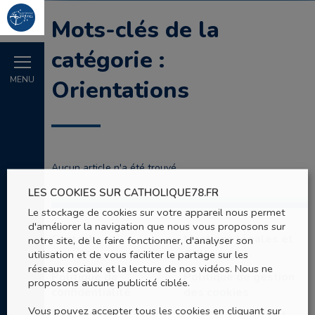
Mots-clés de la
catégorie :
MENU
Orientations
Aucun article n'a été trouvé.
LES COOKIES SUR CATHOLIQUE78.FR
Le stockage de cookies sur votre appareil nous permet
d'améliorer la navigation que nous vous proposons sur
Contact
Mentions légales et
notre site, de le faire fonctionner, d'analyser son
CGU
utilisation et de vous faciliter le partage sur les
réseaux sociaux et la lecture de nos vidéos. Nous ne
Politique de
Politique de gestion
proposons aucune publicité ciblée.
confidentialité
des cookies
Vous pouvez accepter tous les cookies en cliquant sur