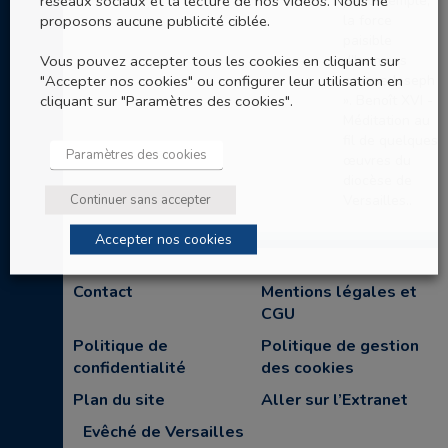
réseaux sociaux et la lecture de nos vidéos. Nous ne
par l’exemple,
proposons aucune publicité ciblée.
la force
paisible
Vous pouvez accepter tous les cookies en cliquant sur
d’hommes
"Accepter nos cookies" ou configurer leur utilisation en
comme Joseph
cliquant sur "Paramètres des cookies".
». Benoît XVI -
Méditation au
fil de quelques
Paramètres des cookies
œuvres du
diocèse de
Continuer sans accepter
Versailles..
Accepter nos cookies
Contact
Mentions légales et
CGU
Politique de
Politique de gestion
confidentialité
des cookies
Plan du site
Aller sur l’Extranet
Evêché de Versailles