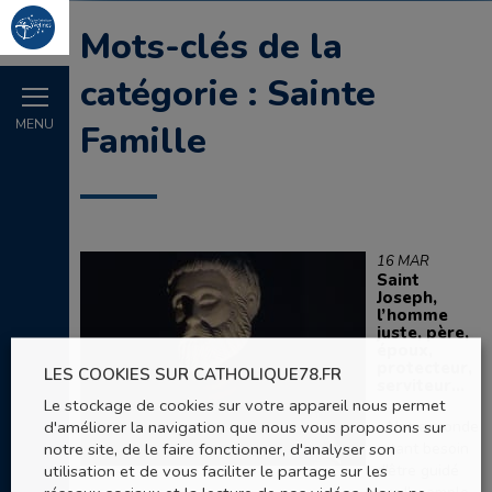
Mots-clés de la
catégorie : Sainte
MENU
Famille
16 MAR
Saint
Joseph,
l’homme
juste, père,
époux,
protecteur,
LES COOKIES SUR CATHOLIQUE78.FR
serviteur…
Le stockage de cookies sur votre appareil nous permet
d'améliorer la navigation que nous vous proposons sur
« Notre monde
notre site, de le faire fonctionner, d'analyser son
a tant besoin
utilisation et de vous faciliter le partage sur les
d’être guidé