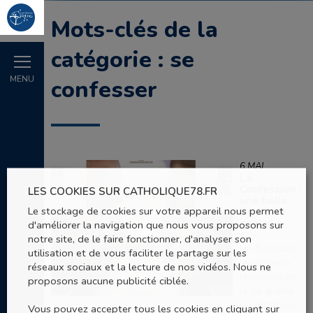
Mots-clés de la
catégorie : se
MENU
confesser
6 MAI
La
Confession :
LES COOKIES SUR CATHOLIQUE78.FR
une belle
Le stockage de cookies sur votre appareil nous permet
figure de
prêtre
d'améliorer la navigation que nous vous proposons sur
notre site, de le faire fonctionner, d'analyser son
Un film dans
utilisation et de vous faciliter le partage sur les
le contexte
réseaux sociaux et la lecture de nos vidéos. Nous ne
historique de
proposons aucune publicité ciblée.
la 2e guerre
qui interroge
Vous pouvez accepter tous les cookies en cliquant sur