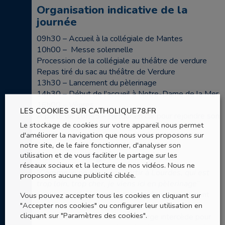
Organisation indicative de la
journée
09h30 – Accueil à la collégiale de Mantes
10h00 – Messe solennelle
Procession de la collégiale au théâtre de verdure
Repas tiré du sac au théâtre de Verdure
13h30 – Lancement du pèlerinage
14h30 – Début de l’accueil à Notre-Dame de la Mer
16h00 – Vêpres
LES COOKIES SUR CATHOLIQUE78.FR
A partir de 16h45 – Retour en car pour rejoindre son
Le stockage de cookies sur votre appareil nous permet
point de départ ou la collégiale de Mantes.
d'améliorer la navigation que nous vous proposons sur
notre site, de le faire fonctionner, d'analyser son
Ferveur et grâces reçues
utilisation et de vous faciliter le partage sur les
réseaux sociaux et la lecture de nos vidéos. Nous ne
“
Comme je ne peux pas partir à Lourdes, qui est
proposons aucune publicité ciblée.
trop loin, trop cher, je viens ici en pèlerinage
”
explique cette femme ; car les grâces reçues sont
Vous pouvez accepter tous les cookies en cliquant sur
"Accepter nos cookies" ou configurer leur utilisation en
nombreuses.
cliquant sur "Paramètres des cookies".
Comme à Lourdes, la Sainte Vierge intercède pour