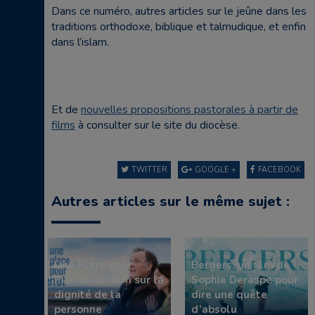
Dans ce numéro, autres articles sur le jeûne dans les
traditions orthodoxe, biblique et talmudique, et enfin
dans l’islam.
Et de
nouvelles propositions pastorales à partir de
films
à consulter sur le site du diocèse.
TWITTER
GOOGLE +
FACEBOOK
Autres articles sur le même sujet :
Une Place pour
Bergers, un film de
Pierrot, un film sur la
Sophie Deraspe pour
dignité de la
dire une quête
personne
d’absolu