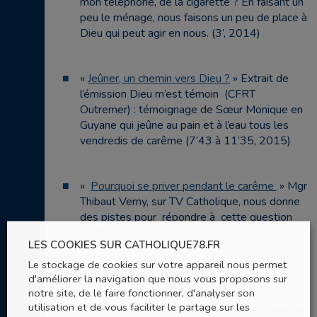
mon téléphone, de la cigarette ? En faisant un
peu le ménage, nous faisons un peu de place à
Dieu qui peut agir en nous. (3’, 2014)
«
Jeûner, un chemin vers Dieu ?
» Extrait de
l’émission Dieu m’est témoin (CFRT
Outremer) : témoignage de Sœur Monique en
Guyane qui jeûne au pain et à l’eau tous les
vendredis de carême (7’43 à 11’35, 2015)
«
Pourquoi se priver pendant le carême
» Mgr
Thibaut Verny, sur TV Catholique, nous donne
des pistes pour répondre à cette question
(3’15, 2017)
LES COOKIES SUR CATHOLIQUE78.FR
Le stockage de cookies sur votre appareil nous permet
«
Le sens chrétien du jeûne
» : une ascèse
d'améliorer la navigation que nous vous proposons sur
notre site, de le faire fonctionner, d'analyser son
chrétienne, un chemin de guérison, les
utilisation et de vous faciliter le partage sur les
différentes formes de jeûne, ses liens avec la