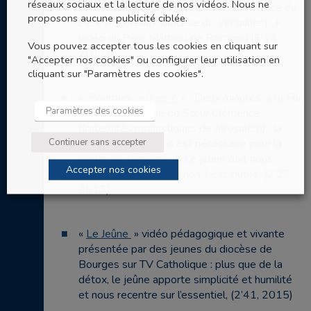
réseaux sociaux et la lecture de nos vidéos. Nous ne
prière et l’aumône (d’après une conférence du
proposons aucune publicité ciblée.
Père Maroteaux, diocèse de Versailles) +
vidéo du Père Mathieu de Raimond (8’13,
Vous pouvez accepter tous les cookies en cliquant sur
2011)
"Accepter nos cookies" ou configurer leur utilisation en
cliquant sur "Paramètres des cookies".
«
Pourquoi jeûner ?
» Deux minutes à la Foi,
Paramètres des cookies
vidéo synthétique de Sœur Clémence
(fraternités monastiques de Jérusalem) : la
Continuer sans accepter
conversion du corps est nécessaire pour la
conversion de l’esprit. Ce jeûne doit nous
Accepter nos cookies
conduire au partage sinon il est inutile (2’23,
2013)
«
Le Jeûne
» vidéo pédagogique et vivante
présentée par des jeunes du diocèse de
Bourges sur TV Catholique : plus que de la
détox, le jeûne apporte simplicité et humilité
et nous recentre sur l’essentiel, (2’41, 2015)