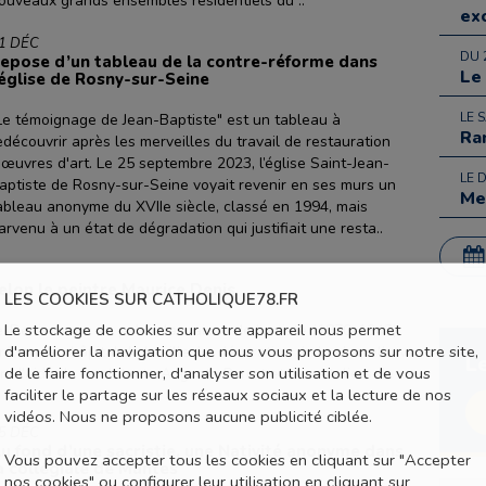
ouveaux grands ensembles résidentiels du ..
ex
1 DÉC
DU 
epose d’un tableau de la contre-réforme dans
Le
’église de Rosny-sur-Seine
LE 
Le témoignage de Jean-Baptiste" est un tableau à
Ra
edécouvrir après les merveilles du travail de restauration
'œuvres d'art. Le 25 septembre 2023, l’église Saint-Jean-
LE 
aptiste de Rosny-sur-Seine voyait revenir en ses murs un
Me
ableau anonyme du XVIIe siècle, classé en 1994, mais
arvenu à un état de dégradation qui justifiait une resta..
selon le peintre Maurice Denis
LES COOKIES SUR CATHOLIQUE78.FR
Le stockage de cookies sur votre appareil nous permet
Denis ouvre au public la maison de l’artiste (1870-1943)
d'améliorer la navigation que nous vous proposons sur notre site,
é, ancien hôpital de la ville. La décoration de la chapelle va
L
de le faire fonctionner, d'analyser son utilisation et de vous
dra l’aide de l’architecte Auguste Perret et des Ateliers de
faciliter le partage sur les réseaux sociaux et la lecture de nos
vidéos. Nous ne proposons aucune publicité ciblée.
5 DÉC
u fond d’une sacristie, une Nativité anonyme dans
Vous pouvez accepter tous les cookies en cliquant sur "Accepter
a collégiale de Mantes
nos cookies" ou configurer leur utilisation en cliquant sur