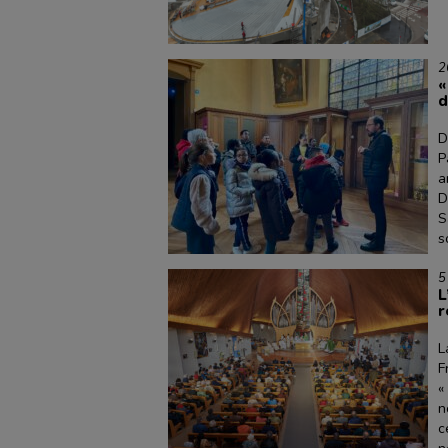
2
«
d
D
P
a
D
S
s
5
L
r
L
F
«
n
c