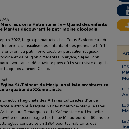
6 JAN
 Mercredi, on a Patrimoine ! » – Quand des enfants
e Mantes découvrent le patrimoine diocésain
epuis 2022, le groupe mantois « Les Petits Explorateurs du
atrimoine », sensibilise des enfants et des jeunes de 8 à 14
ns environ, au patrimoine local, en particulier religieux.
A
’origine et de religion différentes, Meryem, Sajjad, John,
aora… vont aussi découvrir le pays où ils vont vivre et qu’ils
LE 
ont appelés à aimer. Ces jo..
Pè
Me
 JAN
’Eglise St-Thibaut de Marly labellisée architecture
emarquable du XXème siècle
LE 
An
a Direction Régionale des Affaires Culturelles d’Île de
LE 
rance a attribué à l’église Saint-Thibaut-de-Marly, le label
Me
 Architecture Remarquable du XXème siècle ». Une belle
ouvelle qui accompagne les festivités autour des 60 ans de
LE 
ette église construite en 1964 pour les habitants des
Jo