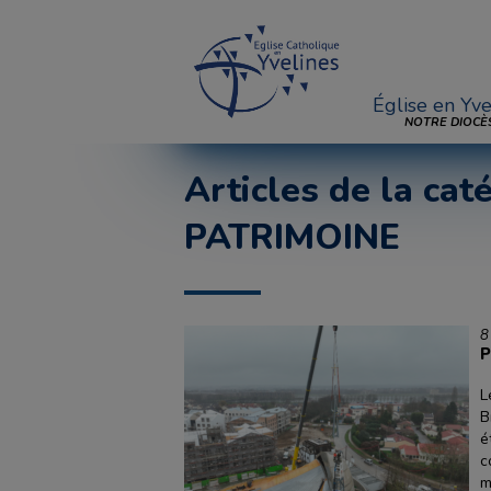
Église en Yve
NOTRE DIOCÈ
Articles de la ca
PATRIMOINE
8
P
L
B
é
c
m