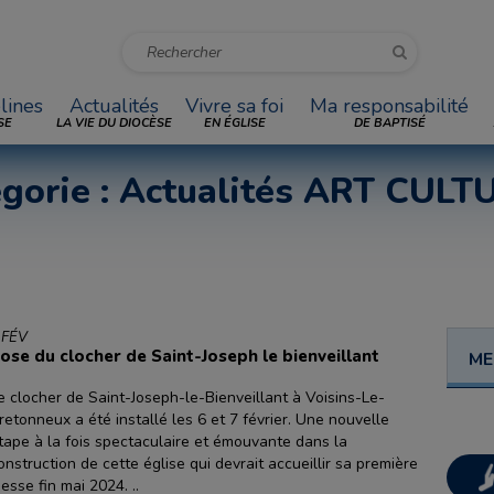
lines
Actualités
Vivre sa foi
Ma responsabilité
SE
LA VIE DU DIOCÈSE
EN ÉGLISE
DE BAPTISÉ
tégorie : Actualités ART CULT
 FÉV
ose du clocher de Saint-Joseph le bienveillant
ME
e clocher de Saint-Joseph-le-Bienveillant à Voisins-Le-
retonneux a été installé les 6 et 7 février. Une nouvelle
tape à la fois spectaculaire et émouvante dans la
onstruction de cette église qui devrait accueillir sa première
esse fin mai 2024. ..