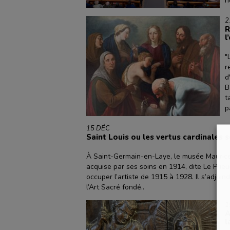
n
2
R
l
"
r
d
B
t
p
15 DÉC
Saint Louis ou les vertus cardinales 
À Saint-Germain-en-Laye, le musée Maurice-
acquise par ses soins en 1914, dite Le Prieur
occuper l’artiste de 1915 à 1928. Il s’adjoin
l’Art Sacré fondé..
1
A
l