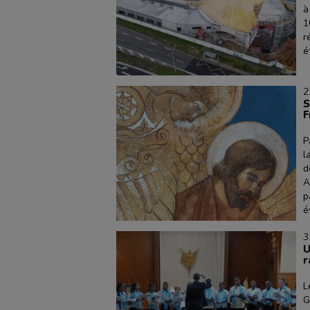
à
1
r
é
2
S
F
P
l
d
A
p
é
3
U
r
L
G