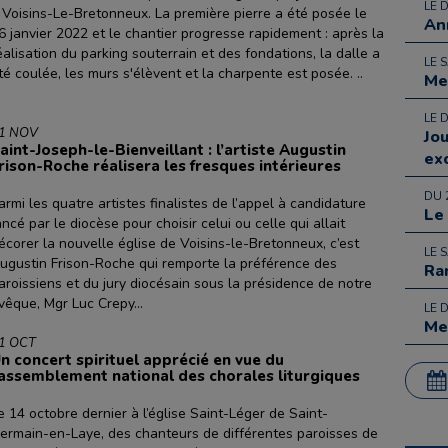
LE 
 Voisins-Le-Bretonneux. La première pierre a été posée le
An
6 janvier 2022 et le chantier progresse rapidement : après la
éalisation du parking souterrain et des fondations, la dalle a
LE 
té coulée, les murs s'élèvent et la charpente est posée. ..
Me
LE 
1 NOV
Jo
aint-Joseph-le-Bienveillant : l’artiste Augustin
ex
rison-Roche réalisera les fresques intérieures
DU 
armi les quatre artistes finalistes de l’appel à candidature
Le
ancé par le diocèse pour choisir celui ou celle qui allait
écorer la nouvelle église de Voisins-le-Bretonneux, c’est
LE 
ugustin Frison-Roche qui remporte la préférence des
Ra
aroissiens et du jury diocésain sous la présidence de notre
vêque, Mgr Luc Crepy...
LE 
Me
1 OCT
n concert spirituel apprécié en vue du
assemblement national des chorales liturgiques
e 14 octobre dernier à l’église Saint-Léger de Saint-
ermain-en-Laye, des chanteurs de différentes paroisses de