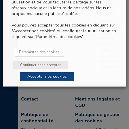
utilisation et de vous faciliter le partage sur les
s'agit de
réseaux sociaux et la lecture de nos vidéos. Nous ne
mettre en
proposons aucune publicité ciblée.
valeur la
mission
Vous pouvez accepter tous les cookies en cliquant sur
universelle de
"Accepter nos cookies" ou configurer leur utilisation en
l'Eglise par
cliquant sur "Paramètres des cookies".
delà les
frontière et
l'action des
Paramètres des cookies
Oeuvres
pontificales
Continuer sans accepter
missionnaires.
..
Accepter nos cookies
Contact
Mentions légales et
CGU
Politique de
Politique de gestion
confidentialité
des cookies