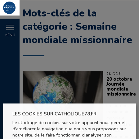
Mots-clés de la
catégorie : Semaine
MENU
mondiale missionnaire
10 OCT
20 octobre
Journée
mondiale
missionnaire
La Journée
missionnaire
LES COOKIES SUR CATHOLIQUE78.FR
mondiale
Le stockage de cookies sur votre appareil nous permet
s'inscrit dans
d'améliorer la navigation que nous vous proposons sur
le Mois
notre site, de le faire fonctionner, d'analyser son
missionnaire. Il