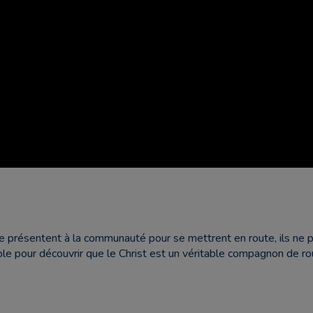
résentent à la communauté pour se mettrent en route, ils ne part
le pour découvrir que le Christ est un véritable compagnon de ro