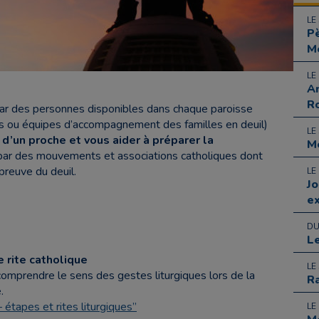
LE
P
M
LE
An
R
ar d
es personnes disponibles dans chaque paroisse
es ou équipes d’accompagnement des familles en deuil)
LE
 d’un proche et vous aider à préparer la
M
e par des mouvements et associations catholiques dont
reuve du deuil.
LE
Jo
ex
DU
Le
 rite catholique
LE
comprendre le sens des gestes liturgiques lors de la
R
.
 étapes et rites liturgiques”
LE