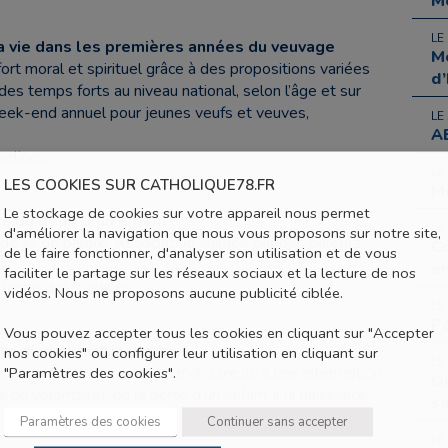
Me
LE
la vie dans les premières années du veuvage
Me
fort moral et spirituel grâce à des propositions variées
d’
 des temps forts au niveau national, selon l’âge et sur
eek-end annuel pour jeunes veufs et veuves,
LE
AB
velines
LE
LES COOKIES SUR CATHOLIQUE78.FR
Me
Le stockage de cookies sur votre appareil nous permet
s du deuil d’un enfant
LE
d'améliorer la navigation que nous vous proposons sur notre site,
aide et de parole. Association animée par des parents
Co
de le faire fonctionner, d'analyser son utilisation et de vous
en
faciliter le partage sur les réseaux sociaux et la lecture de nos
ntenne des Yvelines
vidéos. Nous ne proposons aucune publicité ciblée.
LE
Pa
Vous pouvez accepter tous les cookies en cliquant sur "Accepter
te d’un enfant in utero
nos cookies" ou configurer leur utilisation en cliquant sur
LE
e de la souffrance ou d’un mal-être lié à une interruption
"Paramètres des cookies".
Or
u volontaire), ou la perte d’un enfant à la naissance.
s
Paramètres des cookies
Continuer sans accepter
LE