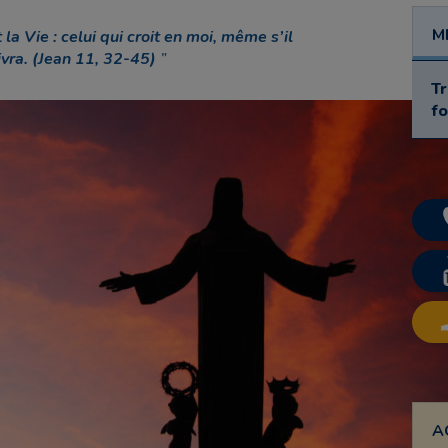
M
 la Vie : celui qui croit en moi, même s’il
ivra. (Jean 11, 32-45)
Tr
fo
A