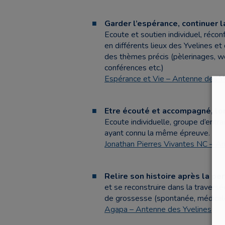
Garder l’espérance, continuer 
Ecoute et soutien individuel, récon
en différents lieux des Yvelines et
des thèmes précis (pèlerinages, w
conférences etc.)
Espérance et Vie – Antenne des Y
Etre écouté et accompagné, lor
Ecoute individuelle, groupe d’entr
ayant connu la même épreuve.
Jonathan Pierres Vivantes NC – A
Relire son histoire
après la per
et se reconstruire dans la traversé
de grossesse (spontanée, médicale o
Agapa – Antenne des Yvelines