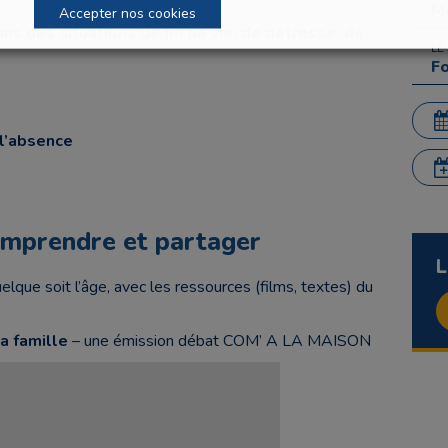
Me
Accepter nos cookies
s des situations de fin de vie,
de détresse, de
LE
F
 l’absence
omprendre et partager
L
uelque soit l’âge, avec les ressources (films, textes) du
a famille
– une émission débat COM’ A LA MAISON