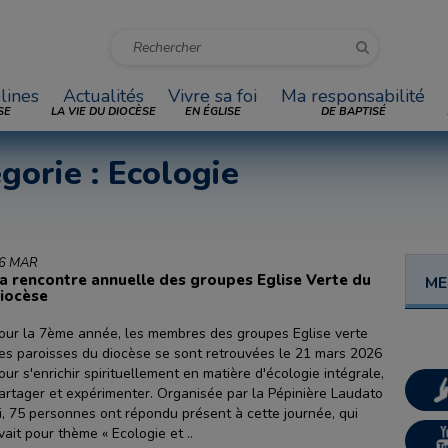
lines
Actualités
Vivre sa foi
Ma responsabilité
SE
LA VIE DU DIOCÈSE
EN ÉGLISE
DE BAPTISÉ
égorie : Ecologie
6 MAR
a rencontre annuelle des groupes Eglise Verte du
ME
iocèse
our la 7ème année, les membres des groupes Eglise verte
es paroisses du diocèse se sont retrouvées le 21 mars 2026
our s'enrichir spirituellement en matière d'écologie intégrale,
artager et expérimenter. Organisée par la Pépinière Laudato
i, 75 personnes ont répondu présent à cette journée, qui
vait pour thème « Ecologie et ..