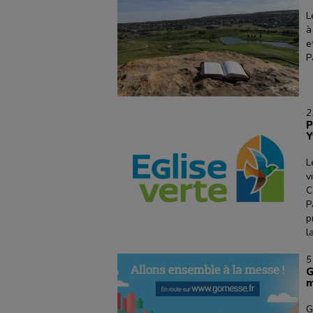
L
à
e
P
2
P
Y
L
v
C
P
p
l
5
G
m
G