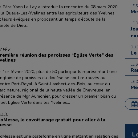
LE 
e Père Yann Le Lay a introduit la rencontre du 08 mars 2020
Me
 la Queue-Les-Yvelines entre les agriculteurs des Yvelines
t leurs évêques en proposant un temps d’écoute de la
LE 
arole de Dieu...
Jo
ex
DU 
7 FÉV
Le
remière réunion des paroisses “Eglise Verte” des
velines
LE 
Ra
e 1er février 2020, plus de 50 participants représentant une
ingtaine de paroisses du diocèse se sont retrouvés au
LE 
entre Port-Royal, à Saint-Lambert-des-Bois, au cœur du
Me
arc naturel régional de la haute vallée de Chevreuse, en
résence de Mgr Aumonier, pour dresser un premier bilan du
abel Eglise Verte dans les Yvelines...
 DÉC
oMesse, le covoiturage gratuit pour aller à la
esse
L
oMesse est une plateforme en ligne mettant en relation des