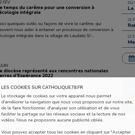
2 FÉV
DU 
e temps du carême pour une conversion à
Le
’écologie intégrale
LE 
oici quelques outils ou façons de vivre le carême, qui
Ra
euvent nous aider à entamer un processus de conversion à
'écologie intégrale dans le sillage de Laudato Si'...
LE 
Me
 JUIN
e diocèse représenté aux rencontres nationales
erres d’Espérance 2022
ette rencontre Terres d’espérance s’est tenue du 22 au 24
LES COOKIES SUR CATHOLIQUE78.FR
L
vril 2022 au Foyer de Charité de Chateauneuf de Galaure.
Le stockage de cookies sur votre appareil nous permet
00 personnes provenant de 75 diocèses y ont participé et
d'améliorer la navigation que nous vous proposons sur notre site,
ont reparties avec une moisson d'idées et d'expériences.
de le faire fonctionner, d'analyser son utilisation et de vous
etour de la petite délégation des Yvelines :..
faciliter le partage sur les réseaux sociaux et la lecture de nos
vidéos. Nous ne proposons aucune publicité ciblée.
ME
 NOV
Vous pouvez accepter tous les cookies en cliquant sur "Accepter
ante Hilda ! un film d’animation aussi pour adultes