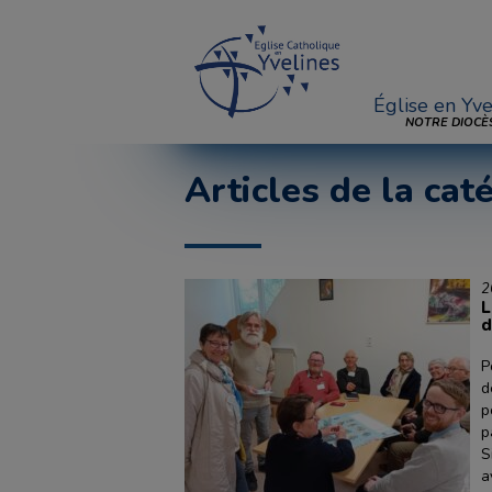
Église en Yve
NOTRE DIOCÈ
Articles de la cat
2
L
d
P
d
p
p
S
a