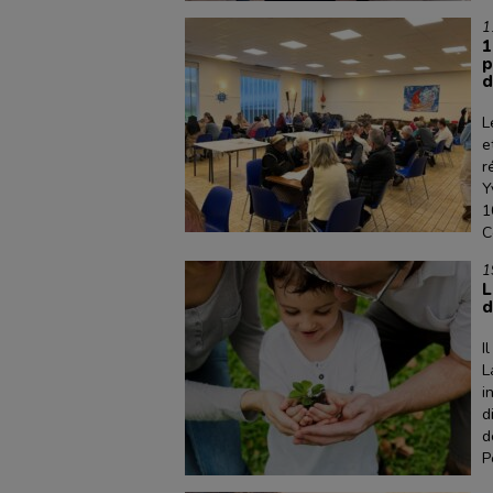
1
1
p
d
L
e
r
Y
1
C
1
L
d
I
L
i
d
d
P