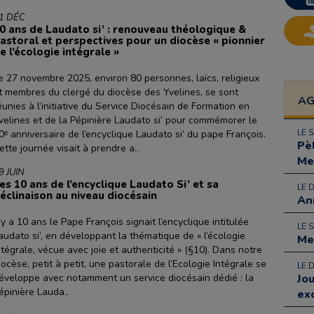
1 DÉC
0 ans de Laudato si’ : renouveau théologique &
astoral et perspectives pour un diocèse « pionnier
e l’écologie intégrale »
e 27 novembre 2025, environ 80 personnes, laïcs, religieux
t membres du clergé du diocèse des Yvelines, se sont
A
éunies à l’initiative du Service Diocésain de Formation en
velines et de la Pépinière Laudato si’ pour commémorer le
LE 
0ᵉ anniversaire de l’encyclique Laudato si’ du pape François.
Pè
ette journée visait à prendre a..
Me
9 JUIN
es 10 ans de l’encyclique Laudato Si’ et sa
LE 
éclinaison au niveau diocésain
An
l y a 10 ans le Pape François signait l’encyclique intitulée
LE 
audato si’, en développant la thématique de « l’écologie
Me
ntégrale, vécue avec joie et authenticité » (§10). Dans notre
iocèse, petit à petit, une pastorale de l’Ecologie Intégrale se
LE 
éveloppe avec notamment un service diocésain dédié : la
Jo
épinière Lauda..
ex