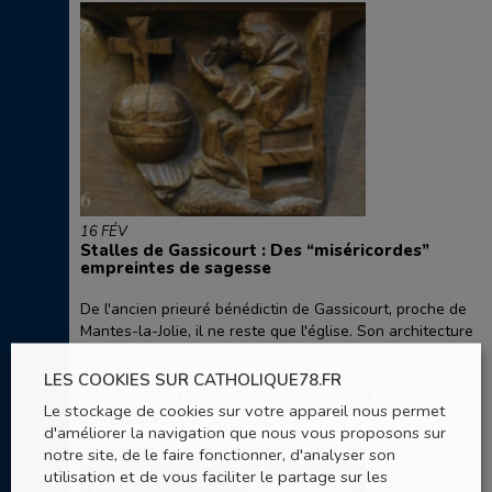
16 FÉV
Stalles de Gassicourt : Des “miséricordes”
empreintes de sagesse
De l'ancien prieuré bénédictin de Gassicourt, proche de
Mantes-la-Jolie, il ne reste que l'église. Son architecture
du XIIème siècle est remarquable, ainsi que ses vitraux
et ses trente-deux stalles en chêne, de la fin du XVème
LES COOKIES SUR CATHOLIQUE78.FR
siècle. Ce sont leurs miséricordes qui font l'objet de
Le stockage de cookies sur votre appareil nous permet
notre étude...
d'améliorer la navigation que nous vous proposons sur
notre site, de le faire fonctionner, d'analyser son
utilisation et de vous faciliter le partage sur les