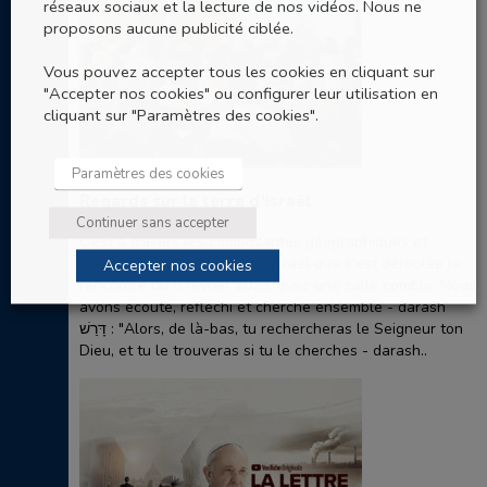
réseaux sociaux et la lecture de nos vidéos. Nous ne
proposons aucune publicité ciblée.
Vous pouvez accepter tous les cookies en cliquant sur
"Accepter nos cookies" ou configurer leur utilisation en
cliquant sur "Paramètres des cookies".
Paramètres des cookies
13 FÉV
Regards sur la terre d’Israël
Continuer sans accepter
C’est à travers les composantes géographiques et
historiques de cette terre d'Israël que s'est déroulée la
Accepter nos cookies
rencontre du 5 février 2023, avec une salle comble. Nous
avons écouté, réfléchi et cherché ensemble - darash
דָּרַשׁ : "Alors, de là-bas, tu rechercheras le Seigneur ton
Dieu, et tu le trouveras si tu le cherches - darash..