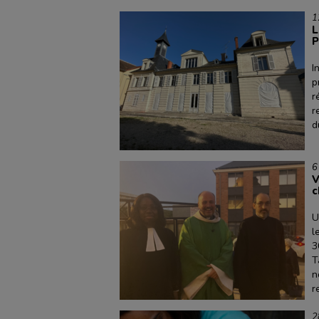
1
L
P
I
p
r
r
d
6
V
c
U
l
3
T
n
r
2