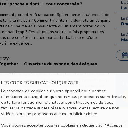
DU 
tre “proche aidant” – tous concernés ?
Le
omment permettre à un parent âgé en perte d'autonomie de
LE 
ester à la maison ? Comment maintenir à domicile un conjoint
Ra
tteint d’une maladie invalidante ou un enfant porteur d’un
ourd handicap ? Ces situations sont à la fois prophétiques
LE 
ans une société marquée par l'individualisme et d'une
Me
xtrême exigence...
6 SEP
Together’ – Ouverture du synode des évêques
ne veillée œcuménique se tiendra place Saint-Pierre samedi
0 septembre, dans le cadre de l’ouverture de l’assemblée du
LES COOKIES SUR CATHOLIQUE78.FR
L
ynode des Évêques. A nous de s’y associer en participant
Le stockage de cookies sur votre appareil nous permet
ux initiatives dans notre diocèse ou en suivant la
d'améliorer la navigation que nous vous proposons sur notre site,
etransmission en direct...
de le faire fonctionner, d'analyser son utilisation et de vous
faciliter le partage sur les réseaux sociaux et la lecture de nos
vidéos. Nous ne proposons aucune publicité ciblée.
 SEP
ME
a figure du prêtre au cinéma
Vous pouvez accepter tous les cookies en cliquant sur "Accepter