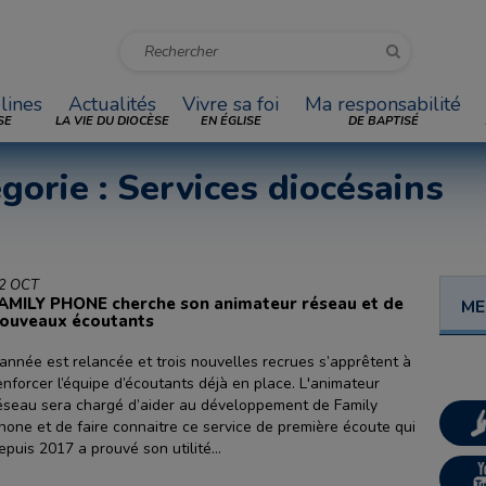
lines
Actualités
Vivre sa foi
Ma responsabilité
SE
LA VIE DU DIOCÈSE
EN ÉGLISE
DE BAPTISÉ
égorie : Services diocésains
2 OCT
AMILY PHONE cherche son animateur réseau et de
ME
ouveaux écoutants
’année est relancée et trois nouvelles recrues s’apprêtent à
enforcer l’équipe d’écoutants déjà en place. L'animateur
éseau sera chargé d’aider au développement de Family
hone et de faire connaitre ce service de première écoute qui
epuis 2017 a prouvé son utilité...