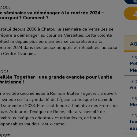
2 OCT
e séminaire va déménager à la rentrée 2024 –
ourquoi ? Comment ?
nstallé depuis 2006 à Chatou, le séminaire de Versailles se
répare à déménager au cœur de Versailles. Cette volonté
éfléchie depuis plusieurs années se concrétisera à la
A
entrée 2024 dans des locaux adaptés et réhabilités, au cœur
u Centre Ozanam...
LE 
Pè
Me
 OCT
eillée Together : une grande avancée pour l’unité
hrétienne !
LE 
An
ne veillée œcuménique à Rome, intitulée Together, a ouvert
LE 
e synode sur la synodalité de l’Église catholique le samedi
Me
0 septembre 2023. Elle s’est tenue à l’initiative des Frères de
aizé. Autour de l’évêque de Rome, elle a rassemblé de
LE 
ombreux évêques orientaux et orthodoxes, de hauts
Jo
esponsables vaudois, vieux-catholi..
ex
8 SEP