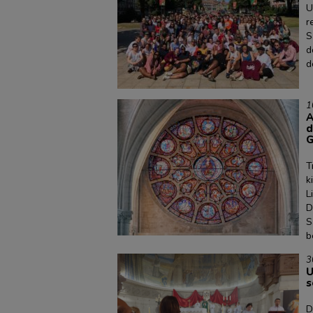
U
r
S
d
d
1
A
d
G
T
k
L
D
S
b
3
U
s
D