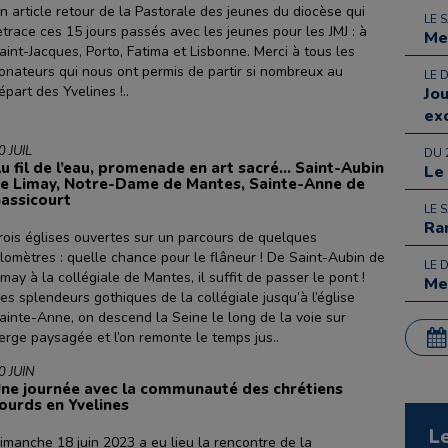
n article retour de la Pastorale des jeunes du diocèse qui
LE 
etrace ces 15 jours passés avec les jeunes pour les JMJ : à
Me
aint-Jacques, Porto, Fatima et Lisbonne. Merci à tous les
onateurs qui nous ont permis de partir si nombreux au
LE 
épart des Yvelines !..
Jo
ex
0 JUIL
DU 
u fil de l’eau, promenade en art sacré… Saint-Aubin
Le
e Limay, Notre-Dame de Mantes, Sainte-Anne de
assicourt
LE 
Ra
rois églises ouvertes sur un parcours de quelques
ilomètres : quelle chance pour le flâneur ! De Saint-Aubin de
LE 
imay à la collégiale de Mantes, il suffit de passer le pont !
Me
es splendeurs gothiques de la collégiale jusqu’à l’église
ainte-Anne, on descend la Seine le long de la voie sur
erge paysagée et l’on remonte le temps jus..
0 JUIN
ne journée avec la communauté des chrétiens
ourds en Yvelines
L
imanche 18 juin 2023 a eu lieu la rencontre de la