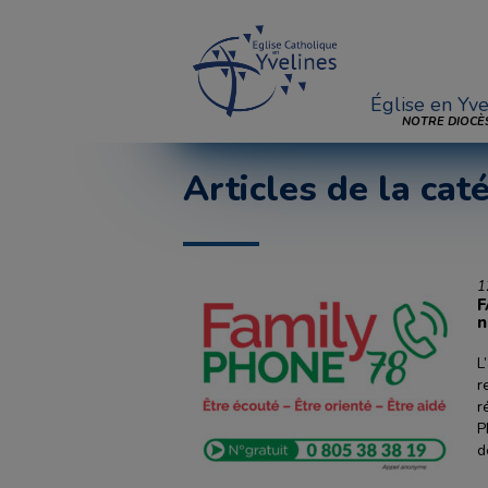
Église en Yve
NOTRE DIOCÈ
Articles de la cat
1
F
n
L
r
r
P
d