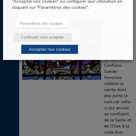
expliquée
"Accepter nos cookies" ou configurer leur utilisation en
dans cet
cliquant sur "Paramètres des cookies".
article. ..
4 OCT
Paramètres des cookies
Honorine,
une sainte
Continuer sans accepter
attachée à
l’histoire de
Conflans
Accepter nos cookies
La ville de
Conflans-
Sainte-
Honorine
célèbre la
sainte dont
elle porte le
nom car celle-
ci est arrivée
au confluent
de la Seine et
de l’Oise à la
suite d’un