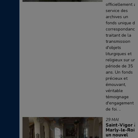
officiellement a
service des
archives un
fonds unique de
correspondance
traitant de la
transmission
d'objets
liturgiques et
religieux sur un
période de 35
ans. Un fonds
précieux et
émouvant,
véritable
témoignage
d'engagement e
de foi. ..
29 MAI
Saint-Vigor à
Marly-le-Roi :
un nouvel