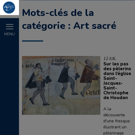
Mots-clés de la
catégorie : Art sacré
MENU
12 JUIL
Sur les pas
des pèlerins
dans l’église
Saint-
Jacques-
Saint-
Christophe
de Houdan
A la
découverte
d'une fresque
illustrant un
pèlerinage