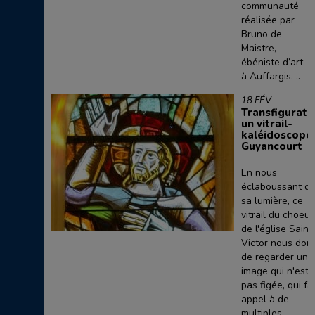
communauté
réalisée par
Bruno de
Maistre,
ébéniste d’art
à Auffargis. ..
18 FÉV
Transfigurati
un vitrail-
kaléidoscope
Guyancourt
En nous
éclaboussant d
sa lumière, ce
vitrail du choeur
de l'église Saint
Victor nous don
de regarder une
image qui n'est
pas figée, qui fai
appel à de
multiples