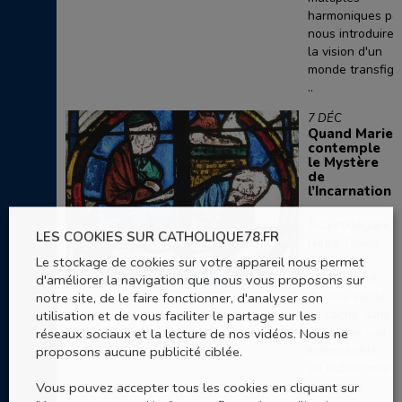
harmoniques po
nous introduire 
la vision d'un
monde transfigu
..
7 DÉC
Quand Marie
contemple
le Mystère
de
l’Incarnation
À la collégiale
LES COOKIES SUR CATHOLIQUE78.FR
Notre-Dame
de Mantes,
Le stockage de cookies sur votre appareil nous permet
une Nativité
d'améliorer la navigation que nous vous proposons sur
du XIIIe siècle
notre site, de le faire fonctionner, d'analyser son
se cache dans
utilisation et de vous faciliter le partage sur les
la galerie sud,
réseaux sociaux et la lecture de nos vidéos. Nous ne
inaccessible
proposons aucune publicité ciblée.
au public mais
décrite et
Vous pouvez accepter tous les cookies en cliquant sur