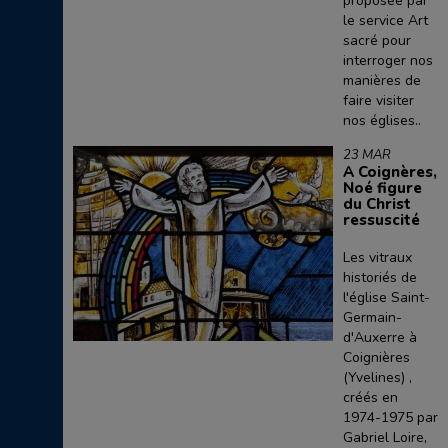
proposée par
le service Art
sacré pour
interroger nos
manières de
faire visiter
nos églises..
23 MAR
A Coignères,
Noé figure
du Christ
ressuscité
Les vitraux
historiés de
l'église Saint-
Germain-
d'Auxerre à
Coignières
(Yvelines) ,
créés en
1974-1975 par
Gabriel Loire,