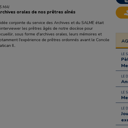
5 MAI
rchives orales de nos prêtres aînés
'idée conjointe du service des Archives et du SALME était
'interviewer les prêtres âgés de notre diocèse pour
ecueillir, sous forme d'archives orales, leurs mémoires et
otamment l'expérience de prêtres ordonnés avant le Concile
A
atican II..
LE 
Pè
Me
LE 
An
LE 
Me
LE 
Jo
ex