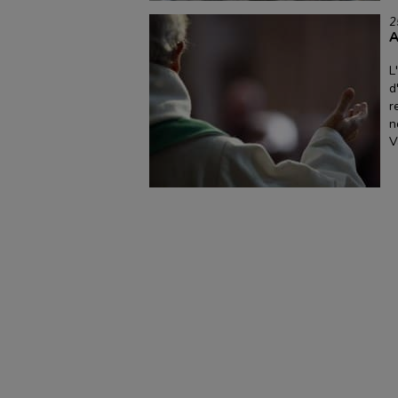
2
A
L
d
r
n
V