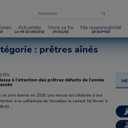
lines
Actualités
Vivre sa foi
Ma responsabilité
SE
LA VIE DU DIOCÈSE
EN ÉGLISE
DE BAPTISÉ
tégorie : prêtres aînés
5 FÉV
esse à l’intention des prêtres défunts de l’année
ME
assée
ls se sont éteints en 2018, une messe est célébrée à leur
ntention à la cathédrale de Versailles le samedi 16 février à
8h30. ..