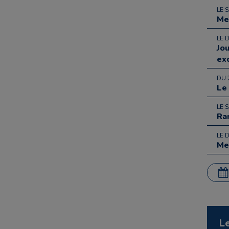
LE 
Me
LE 
Jo
ex
DU 
Le
LE 
Ra
LE 
Me
L