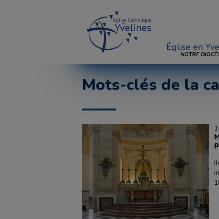
Église en Yve
NOTRE DIOCÈ
Mots-clés de la ca
1
M
p
I
i
1