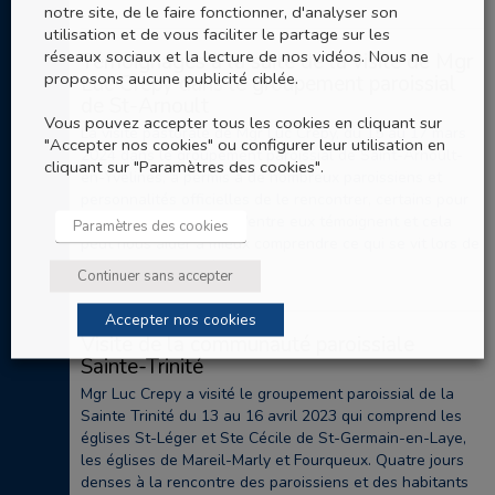
notre site, de le faire fonctionner, d'analyser son
utilisation et de vous faciliter le partage sur les
réseaux sociaux et la lecture de nos vidéos. Nous ne
Témoignages à la suite de la visite de Mgr
proposons aucune publicité ciblée.
Luc Crepy dans le groupement paroissial
de St-Arnoult
Vous pouvez accepter tous les cookies en cliquant sur
La visite pastorale de Mgr Luc Crepy, du 15 au 17 mars
"Accepter nos cookies" ou configurer leur utilisation en
2024 dans le groupement paroissial de Saint-Arnoult-
cliquant sur "Paramètres des cookies".
en-Yvelines, a permis à de nombreux paroissiens et
personnalités officielles de le rencontrer, certains pour
la première fois. Trois d’entre eux témoignent et cela
Paramètres des cookies
peut nous aider à mieux comprendre ce qui se vit lors de
ces visites pastorales.
Continuer sans accepter
Accepter nos cookies
Visite de la communauté paroissiale
Sainte-Trinité
Mgr Luc Crepy a visité le groupement paroissial de la
Sainte Trinité du 13 au 16 avril 2023 qui comprend les
églises St-Léger et Ste Cécile de St-Germain-en-Laye,
les églises de Mareil-Marly et Fourqueux. Quatre jours
denses à la rencontre des paroissiens et des habitants