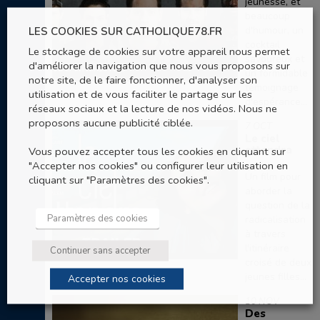
jeunesse, et
beaucoup
LES COOKIES SUR CATHOLIQUE78.FR
d'humour, un
cocktail
Le stockage de cookies sur votre appareil nous permet
savoureux et
d'améliorer la navigation que nous vous proposons sur
un formidable
notre site, de le faire fonctionner, d'analyser son
témoignage
utilisation et de vous faciliter le partage sur les
d'espérance...
réseaux sociaux et la lecture de nos vidéos. Nous ne
proposons aucune publicité ciblée.
7 OCT
Le ciel
attendra
Vous pouvez accepter tous les cookies en cliquant sur
"Accepter nos cookies" ou configurer leur utilisation en
Un film pour
cliquant sur "Paramètres des cookies".
aborder la
question de la
Paramètres des cookies
radicalisation
à travers
l'itinéraire
Continuer sans accepter
croisé de deux
jeunes filles...
Accepter nos cookies
10 NOV
Des